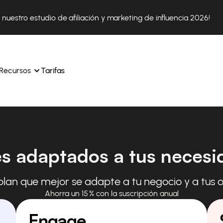
nuestro estudio de afiliación y marketing de influencia 2026!
Recursos
Tarifas
ica 
Tok Shop desde un solo 
Aprende a utilizar la plataforma paso a paso
es adaptados a tus necesi
a a 
nuestros expertos en 
Descubre cómo triunfan nuestros clientes con Affilae
sus 
s ingresos y 
Descubre por qué las marcas eligen Affilae
icación.
 plan que mejor se adapte a tu negocio y a tus o
Sigue nuestros consejos, noticias y tendencias del 
 con 
os de tus afiliados con 
sector.
Ahorra un 15 % con la suscripción anual
Engage