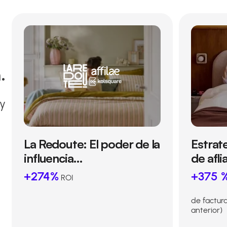
.
 y
La Redoute: El poder de la
Estrat
influencia…
de afl
+274%
+375 
ROI
de factur
anterior)