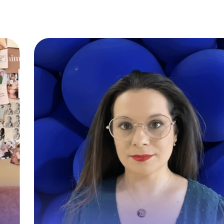
n
Affilae se desmarcó en nuest
e
licitación por su total cumplimiento d
on
brief, su rápida capacidad 
.
adaptación y una colaboración basa
en la confianza, lo que nos 
permitido superar con creces nuestr
objetivo