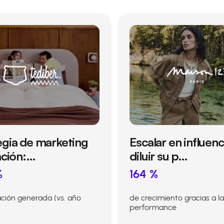
egia de marketing
Escalar en influenc
iación:…
diluir su p…
%
164 %
ación generada (vs. año
de crecimiento gracias a la
performance