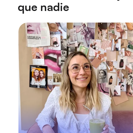
que nadie
A partir de 2021, hemos integrado e
nuestra estrategia la adquisición d
pago y, en particular, la influencia c
las «Amigas de la marca»