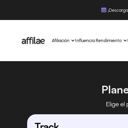
Contenu
Menu
Pied de page
¡Descarga 
Afiliación
Influencia Rendimiento
Gestione sus campañas y afiliados desde una ún
Gestiona tus campañas y Tik
interfaz.
lugar.
Plan
Expertos dedicados para acompañarle en su dí
Aumenta tu notoriedad con 
día.
influencia.
Realice un seguimiento y gestione los pagos de 
Realiza un seguimiento de tu
afiliados con total sencillez.
colaboraciones desde la apl
Elige el
Monitoriza y gestiona los pagos de tus afiliados
Monitoriza y gestiona los pag
total sencillez.
total sencillez.
Track