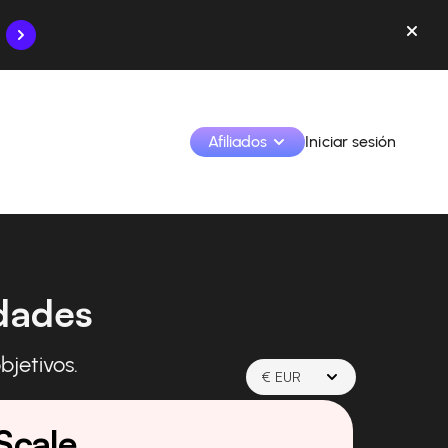
Afiliados
Iniciar sesión
Monetiza tus creaciones y colabora con las marcas
Accede a todos tus datos y herramientas en un solo 
dades
lugar
Monitoriza tus ingresos y colaboraciones desde la 
app
bjetivos.
Identifica marcas y monetiza tus contenidos
€ EUR
Aprende a utilizar la plataforma paso a paso.
Scale