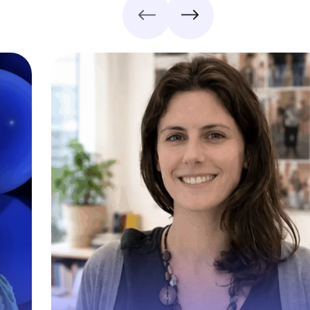
ra
Eficacia, pedagogía y confianza. Affi
el
combina una plataforma sencill
de
autónoma con un soporte reactivo 
da
la medi
ha
os
s.