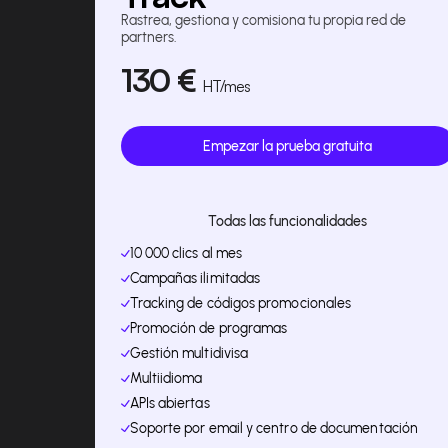
Rastrea, gestiona y comisiona tu propia red de
partners.
130
€
HT
/mes
Empezar la prueba gratuita
Todas las funcionalidades
10 000 clics al mes
Campañas ilimitadas
Tracking de códigos promocionales
Promoción de programas
Gestión multidivisa
Multiidioma
APIs abiertas
Soporte por email y centro de documentación