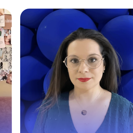
é
Affilae s’est distinguée lors de not
et
appel d’offres par le respect du brie
s
une capacité d’adaptation rapide 
.
une collaboration de confianc
permettant de dépasser largeme
nos objectif