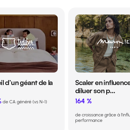
il d’un géant de la
Scaler en influenc
diluer son p…
%
164 %
de CA généré (vs N-1)
de croissance grâce à l’inf
performance