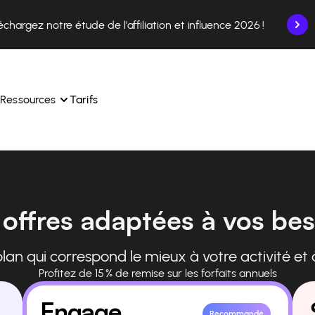
échargez notre étude de l'affiliation et influence 2026 !
Ressources
Tarifs
nce en un seul endroit.
Apprenez à utiliser la plateforme pas à pas.
ec nos experts en 
Découvrez comment nos clients réussissent avec 
offres adaptées à vos be
 
Affilae.
ollaborations depuis l’app
Découvrez pourquoi les marques choisissent Affilae
plan qui correspond le mieux à votre activité et à
s de vos affiliés en toute 
toute 
Suivez nos conseils, actus et tendances du secteur.
Profitez de 15 % de remise sur les forfaits annuels
Engage
Recommandé