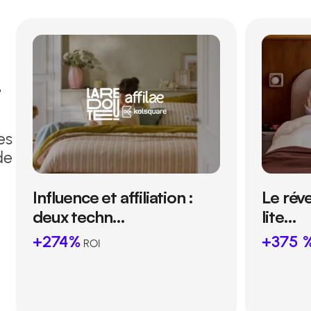
t
es
de
Influence et affiliation :
Le réve
deux techn…
lite…
+274%
+375 
ROI