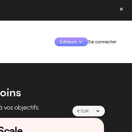
Editeurs
Se connecter
Monétisez vos créations et collaborez avec les 
marques.
Accédez à toutes vos données et outils en un seul 
soins
endroit.
Suivez vos revenus et vos collaborations depuis l’app
 vos objectifs.
Identifier les marques et monétiser vos contenus
€ EUR
Apprenez à utiliser la plateforme pas à pas.
Scale