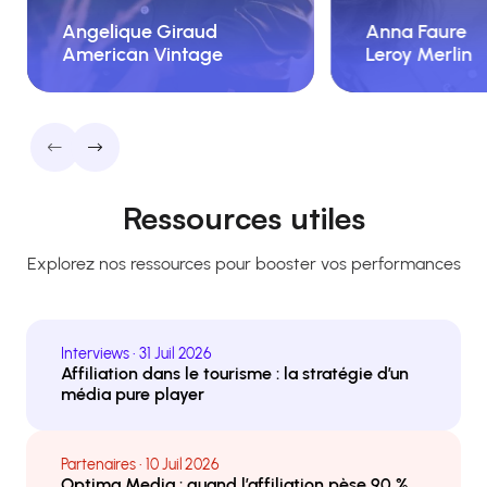
Angelique Giraud
Chargée des relations presse et
Responsable R
Angelique Giraud
Anna Faure
digital
RP/Influence 
American Vintage
Leroy Merlin
American Vintage
Ressources utiles
Explorez nos ressources pour booster vos performances
Interviews • 31 Juil 2026
Affiliation dans le tourisme : la stratégie d’un
média pure player
Partenaires • 10 Juil 2026
Optima Media : quand l’affiliation pèse 90 %