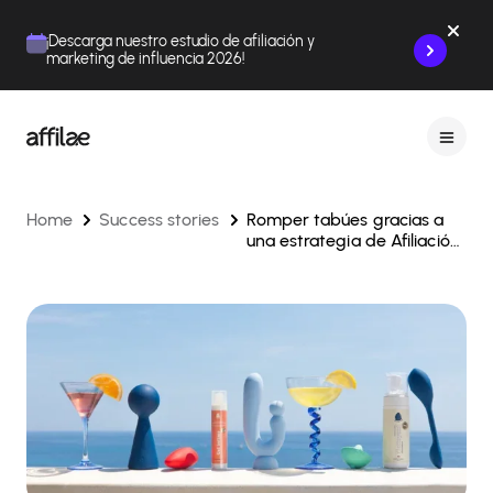
Contenu
Menu
Pied de page
¡Descarga nuestro estudio de afiliación y
marketing de influencia 2026!
Home
Success stories
Romper tabúes gracias a
una estrategia de Afiliación
audaz