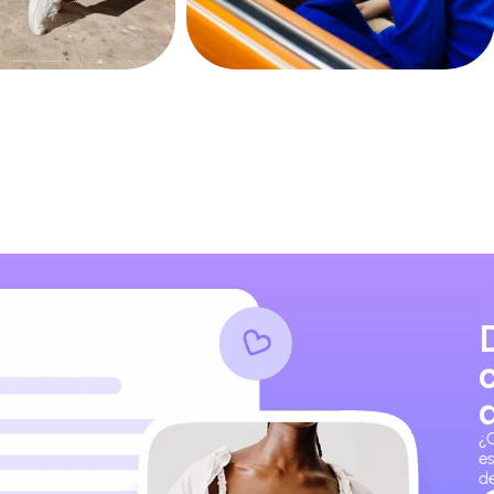
¿
e
de