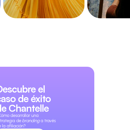
Descubre el
caso de éxito
de Chantelle
Cómo desarrollar una
strategia de
branding
a través
 la afiliación?