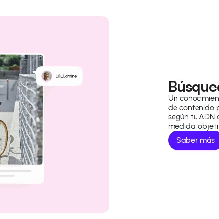
Búsqued
Un conocimien
de contenido pa
según tu ADN d
medida, objeti
Saber más