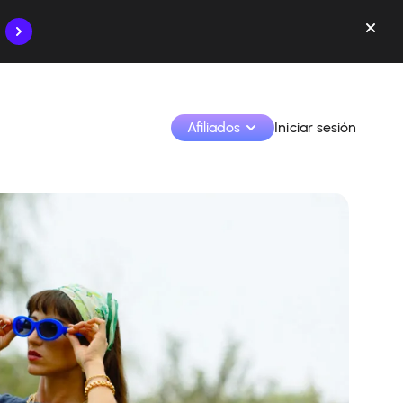
Afiliados
Iniciar sesión
Monetiza tus creaciones y colabora con las marcas
Accede a todos tus datos y herramientas en un solo 
lugar
Monitoriza tus ingresos y colaboraciones desde la 
app
Identifica marcas y monetiza tus contenidos
Aprende a utilizar la plataforma paso a paso.