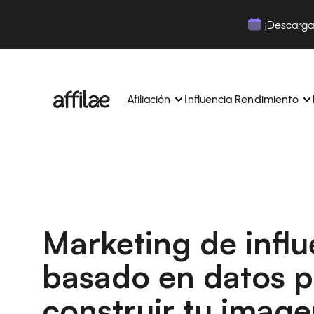
Contenu
Menu
Pied de page
¡Descarga 
Afiliación
Influencia Rendimiento
Gestione sus campañas y afiliados desde una ún
Gestiona tus campañas y Tik
interfaz.
lugar.
Expertos dedicados para acompañarle en su dí
Aumenta tu notoriedad con 
día.
influencia.
Marketing de influ
Realice un seguimiento y gestione los pagos de 
Realiza un seguimiento de tu
afiliados con total sencillez.
colaboraciones desde la apl
basado en datos p
Monitoriza y gestiona los pagos de tus afiliados
Monitoriza y gestiona los pag
total sencillez.
total sencillez.
construir tu imag