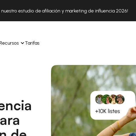
nuestro estudio de afiliación y marketing de influencia 2026!
Recursos
Tarifas
ica 
Tok Shop desde un solo 
Aprende a utilizar la plataforma paso a paso
a a 
nuestros expertos en 
Descubre cómo triunfan nuestros clientes con Affilae
encia
sus 
s ingresos y 
Descubre por qué las marcas eligen Affilae
icación.
Sigue nuestros consejos, noticias y tendencias del 
ara
 con 
os de tus afiliados con 
sector.
en de