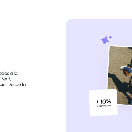
adas a la
ntent
,
io. Desde la