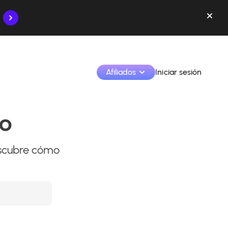
Afiliados
Iniciar sesión
to
Monetiza tus creaciones y colabora con las marcas
escubre cómo
Accede a todos tus datos y herramientas en un solo 
lugar
Monitoriza tus ingresos y colaboraciones desde la 
app
Identifica marcas y monetiza tus contenidos
Aprende a utilizar la plataforma paso a paso.