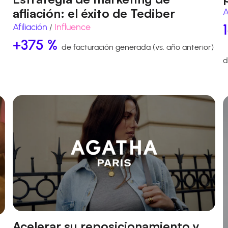
afliación: el éxito de Tediber
A
Afiliación
Influence
/
+375 %
de facturación generada (vs. año anterior)
d
Acelerar su reposicionamiento y