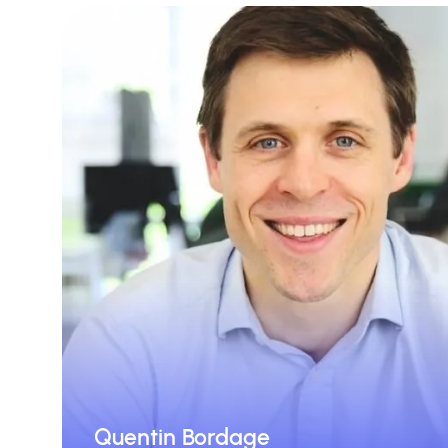
La colaboración con Affilae refuerza e
enfoque data-driven de Kolsquare, a
permitir a las marcas conectar e
marketing de influencia con un model
de afiliación de alto rendimient
Quentin Bordage
Quentin Borda