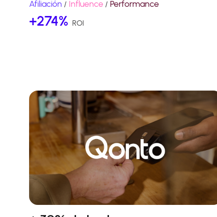
Afiliación
Influence
Performance
/
/
+274%
ROI