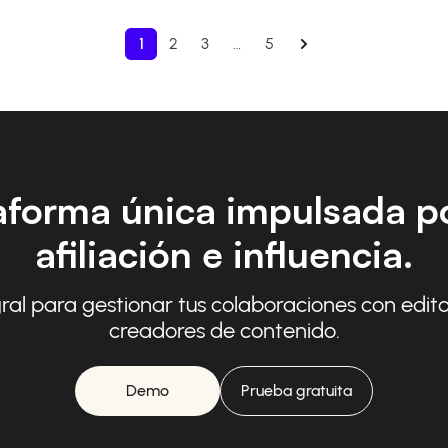
1
2
3
…
5
aforma única impulsada po
afiliación e influencia.
ral para gestionar tus colaboraciones con edito
creadores de contenido.
Demo
Prueba gratuita