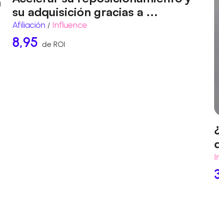
a
su adquisición gracias a ...
Afiliación
Influence
/
8,95
de ROI
I