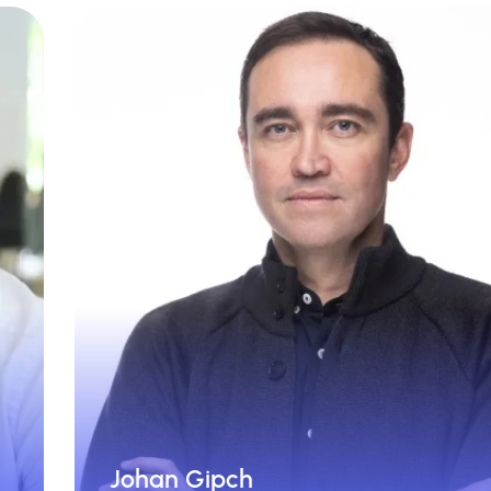
l
El marketing de afiliación se adapta 
l
forma natural a Pinterest, ya q
l
nuestra plataforma está diseñada pa
o
la búsqueda visual, el descubrimien
o.
de productos y la preparación de l
compra
Johan Gipch
ge
Johan Gi