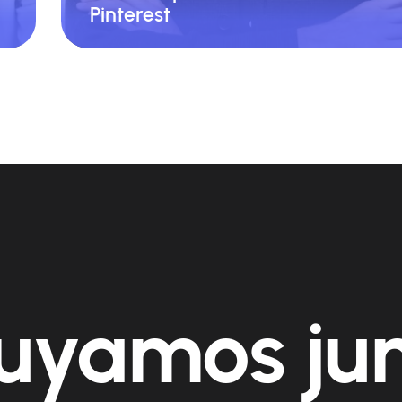
O
Head of Content & Partnerships E
Pinterest
re
Pinter
uyamos ju