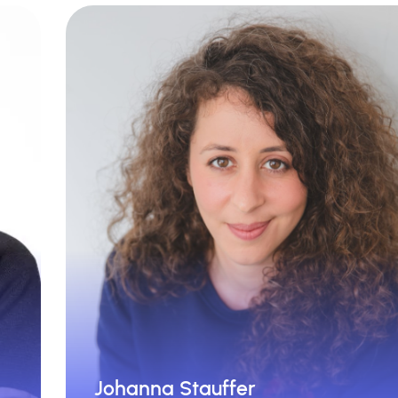
La interfaz está muy bien pensada,
de
mensajería permite obte
ue
respuestas rápidas y las herramien
ra
de desarrollo y reporting 
to
realmente útil
as
s.
Johanna Stauffer
pch