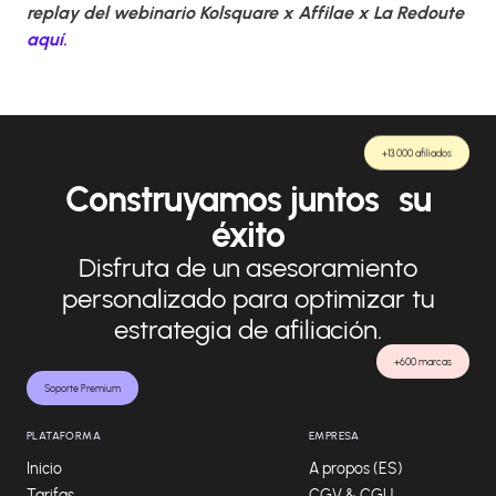
replay del webinario Kolsquare x Affilae x La Redoute
aquí.
+13.000 afiliados
Construyamos juntos su
éxito
Disfruta de un asesoramiento
personalizado para optimizar tu
estrategia de afiliación.
+600 marcas
Soporte Premium
PLATAFORMA
EMPRESA
Inicio
A propos (ES)
Tarifas
CGV & CGU