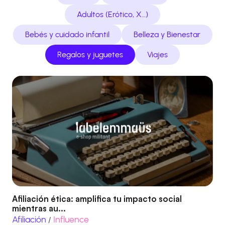
Adultos (Erótico, X…)
Bebés y cuidado infantil
Belleza y Bienestar
Regalos y juguetes
Viajes
Afiliación ética: amplifica tu impacto social
mientras au...
Afiliación
Influence
/