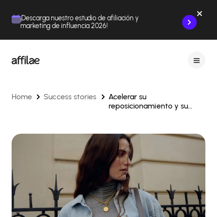
Contenu
Menu
Pied de page
¡Descarga nuestro estudio de afiliación y
marketing de influencia 2026!
Home
Success stories
Acelerar su
reposicionamiento y su
adquisición gracias a la
afiliación y a la influencia
performance con Affilae