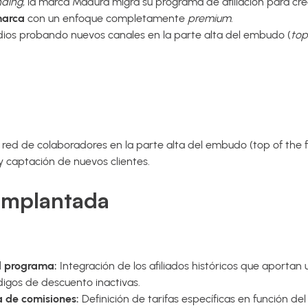
nding
, la marca Madura migra su programa de afiliación para cre
marca
con un enfoque completamente
premium
.
os probando nuevos canales en la parte alta del embudo (
top
.
a red de colaboradores en la parte alta del embudo (top of the f
y captación de nuevos clientes.
 implantada
l programa:
Integración de los afiliados históricos que aportan u
digos de descuento inactivas.
a de comisiones:
Definición de tarifas específicas en función del