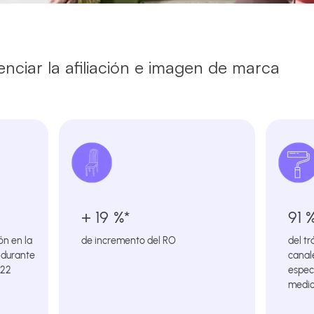
ciar la afiliación e imagen de marca
+ 19 %*
91 
ón en la
de incremento del RO
del t
 durante
canal
022
espec
medio