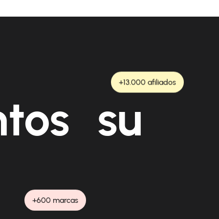
+13.000 afiliados
ntos su
+600 marcas