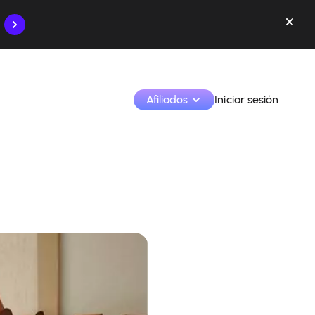
Afiliados
Iniciar sesión
Monetiza tus creaciones y colabora con las marcas
Accede a todos tus datos y herramientas en un solo 
lugar
Monitoriza tus ingresos y colaboraciones desde la 
app
Identifica marcas y monetiza tus contenidos
Aprende a utilizar la plataforma paso a paso.