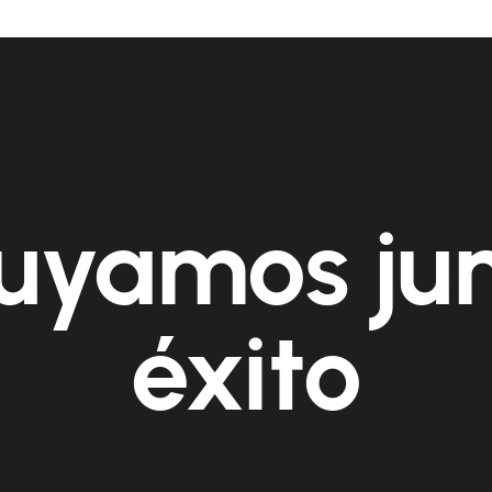
uyamos ju
éxito