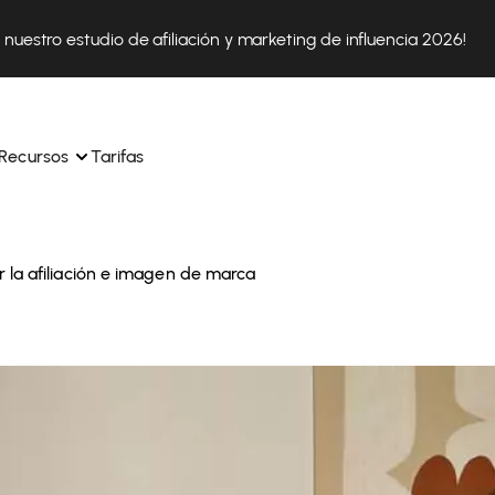
nuestro estudio de afiliación y marketing de influencia 2026!
Recursos
Tarifas
la afiliación e imagen de marca
ica 
Tok Shop desde un solo 
Aprende a utilizar la plataforma paso a paso
a a 
nuestros expertos en 
Descubre cómo triunfan nuestros clientes con Affilae
sus 
s ingresos y 
Descubre por qué las marcas eligen Affilae
icación.
Sigue nuestros consejos, noticias y tendencias del 
 con 
os de tus afiliados con 
sector.