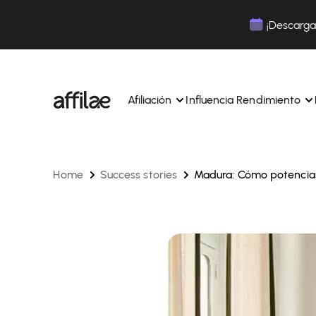
Contenu
Menu
Pied de page
¡Descarga 
Afiliación
Influencia Rendimiento
Home
Success stories
Madura: Cómo potenciar 
Gestione sus campañas y afiliados desde una ún
Gestiona tus campañas y Tik
interfaz.
lugar.
Expertos dedicados para acompañarle en su dí
Aumenta tu notoriedad con 
día.
influencia.
Realice un seguimiento y gestione los pagos de 
Realiza un seguimiento de tu
afiliados con total sencillez.
colaboraciones desde la apl
Monitoriza y gestiona los pagos de tus afiliados
Monitoriza y gestiona los pag
total sencillez.
total sencillez.