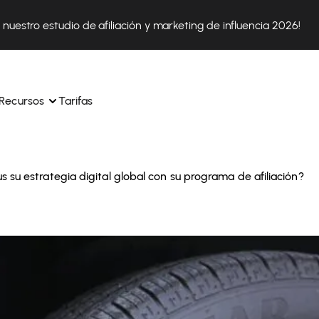
nuestro estudio de afiliación y marketing de influencia 2026!
Recursos
Tarifas
 su estrategia digital global con su programa de afiliación?
ica 
Tok Shop desde un solo 
Aprende a utilizar la plataforma paso a paso
a a 
nuestros expertos en 
Descubre cómo triunfan nuestros clientes con Affilae
sus 
s ingresos y 
Descubre por qué las marcas eligen Affilae
icación.
Sigue nuestros consejos, noticias y tendencias del 
 con 
os de tus afiliados con 
sector.