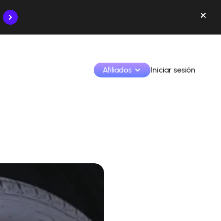
Afiliados
Iniciar sesión
Monetiza tus creaciones y colabora con las marcas
Accede a todos tus datos y herramientas en un solo 
lugar
Monitoriza tus ingresos y colaboraciones desde la 
app
Identifica marcas y monetiza tus contenidos
Aprende a utilizar la plataforma paso a paso.