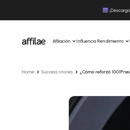
Contenu
Menu
Pied de page
¡Descarga 
Afiliación
Influencia Rendimiento
Home
Success stories
¿Cómo reforzó 1001Pneus
Gestione sus campañas y afiliados desde una ún
Gestiona tus campañas y Tik
interfaz.
lugar.
Expertos dedicados para acompañarle en su dí
Aumenta tu notoriedad con 
día.
influencia.
Realice un seguimiento y gestione los pagos de 
Realiza un seguimiento de tu
afiliados con total sencillez.
colaboraciones desde la apl
Monitoriza y gestiona los pagos de tus afiliados
Monitoriza y gestiona los pag
total sencillez.
total sencillez.