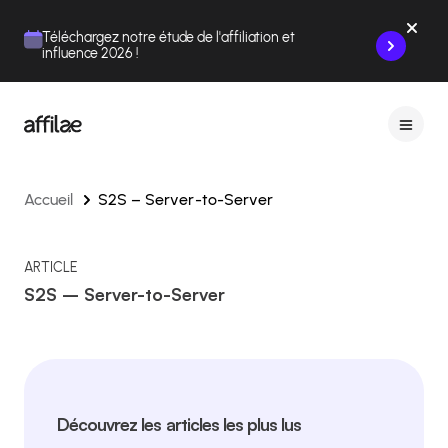
Contenu
Menu
Pied de page
Téléchargez notre étude de l'affiliation et
influence 2026 !
Accueil
S2S – Server-to-Server
ARTICLE
S2S – Server-to-Server
Découvrez les articles les plus lus