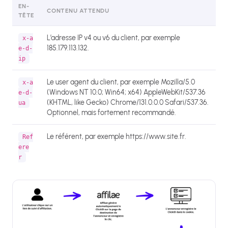
EN-
CONTENU ATTENDU
TÊTE
L’adresse IP v4 ou v6 du client, par exemple
x-a
185.179.113.132.
e-d-
ip
Le user agent du client, par exemple Mozilla/5.0
x-a
(Windows NT 10.0; Win64; x64) AppleWebKit/537.36
e-d-
(KHTML, like Gecko) Chrome/131.0.0.0 Safari/537.36.
ua
Optionnel, mais fortement recommandé.
Le référent, par exemple https://www.site.fr.
Ref
ere
r