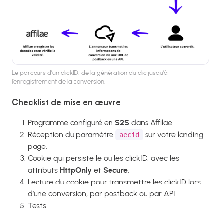
Le parcours d’un clickID, de la génération du clic jusqu’à
l’enregistrement de la conversion.
Checklist de mise en œuvre
Programme configuré en
S2S
dans Affilae.
Réception du paramètre
sur votre landing
aecid
page.
Cookie qui persiste le ou les clickID, avec les
attributs
HttpOnly
et
Secure
.
Lecture du cookie pour transmettre les clickID lors
d’une conversion, par postback ou par API.
Tests.