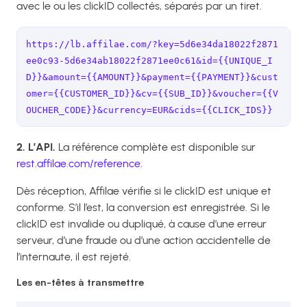
avec le ou les clickID collectés, séparés par un tiret.
https://lb.affilae.com/?key=5d6e34da18022f2871
ee0c93-5d6e34ab18022f2871ee0c61&id={{UNIQUE_I
D}}&amount={{AMOUNT}}&payment={{PAYMENT}}&cust
omer={{CUSTOMER_ID}}&cv={{SUB_ID}}&voucher={{V
OUCHER_CODE}}&currency=EUR&cids={{CLICK_IDS}}
2. L’API.
La référence complète est disponible sur
rest.affilae.com/reference
.
Dès réception, Affilae vérifie si le clickID est unique et
conforme. S’il l’est, la conversion est enregistrée. Si le
clickID est invalide ou dupliqué, à cause d’une erreur
serveur, d’une fraude ou d’une action accidentelle de
l’internaute, il est rejeté.
Les en-têtes à transmettre