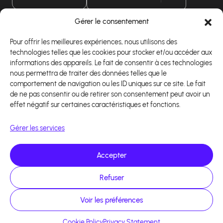
Gérer le consentement
Téléchargez notre application
Pour offrir les meilleures expériences, nous utilisons des
technologies telles que les cookies pour stocker et/ou accéder aux
informations des appareils. Le fait de consentir à ces technologies
nous permettra de traiter des données telles que le
comportement de navigation ou les ID uniques sur ce site. Le fait
de ne pas consentir ou de retirer son consentement peut avoir un
effet négatif sur certaines caractéristiques et fonctions.
Gérer les services
Accepter
Refuser
Copyright 2026 - Logiciel d'affiliation - Tous droits
réservés - Design site réalisé par Affilae - Réalisé
par
Kaizen Agency
Voir les préférences
Cookie Policy
Privacy Statement