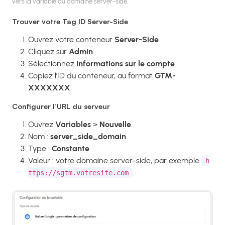
vers la variable du domaine server-side.
Trouver votre Tag ID Server-Side
Ouvrez votre conteneur
Server-Side
.
Cliquez sur
Admin
.
Sélectionnez
Informations sur le compte
.
Copiez l’ID du conteneur, au format
GTM-
XXXXXXX
.
Configurer l’URL du serveur
Ouvrez
Variables
>
Nouvelle
.
Nom :
server_side_domain
.
Type :
Constante
.
Valeur : votre domaine server-side, par exemple
h
.
ttps://sgtm.votresite.com