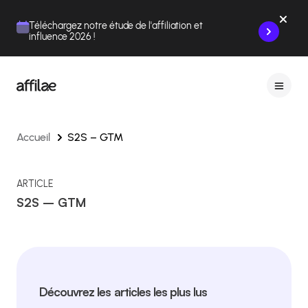
Contenu
Menu
Pied de page
Téléchargez notre étude de l'affiliation et
influence 2026 !
Accueil
S2S – GTM
ARTICLE
S2S – GTM
Découvrez les articles les plus lus