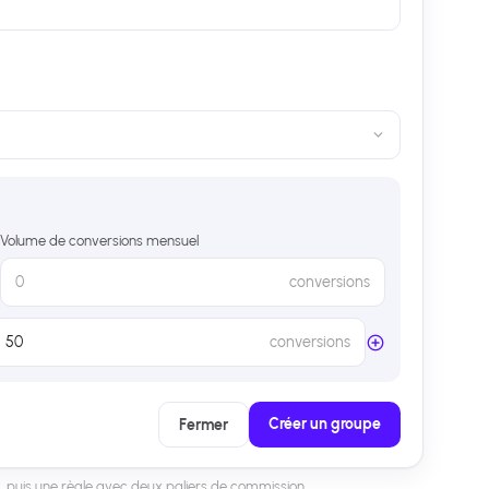
Volume de conversions mensuel
0
conversions
50
conversions
Créer un groupe
Fermer
t, puis une règle avec deux paliers de commission.