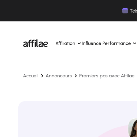
Contenu
Menu
Pied de page
Tél
Affiliation
Influence Performance
Accueil
Annonceurs
Premiers pas avec Affilae
Gérez vos campagnes, vos affiliés depuis une 
Gérez vos campagnes influe
interface unique.
Boostez votre notoriété av
Des experts dédiés pour vous accompagner au
influence.
quotidien.
Suivez vos revenus et vos c
Matching de partenaires par IA
Suivez et gérez les paiement
Suivez et gérez les paiements de vos affiliés en 
simplicité.
simplicité.