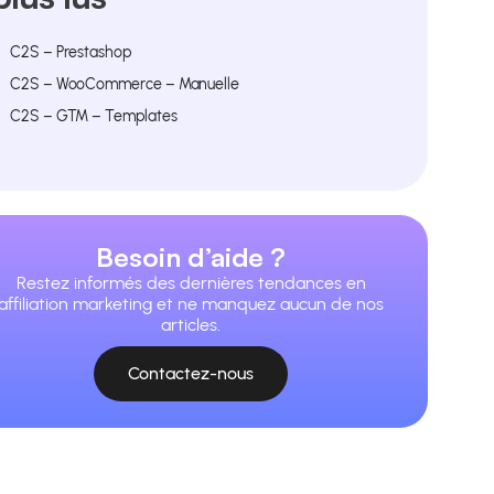
C2S – Prestashop
C2S – WooCommerce – Manuelle
C2S – GTM – Templates
Besoin d’aide ?
Restez informés des dernières tendances en
affiliation marketing et ne manquez aucun de nos
articles.
Contactez-nous