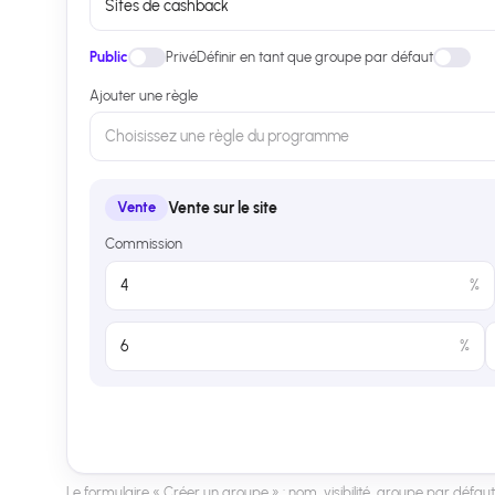
Sites de cashback
Public
Privé
Définir en tant que groupe par défaut
Ajouter une règle
Choisissez une règle du programme
Vente sur le site
Vente
Commission
4
%
6
%
Le formulaire « Créer un groupe » : nom, visibilité, groupe par défau