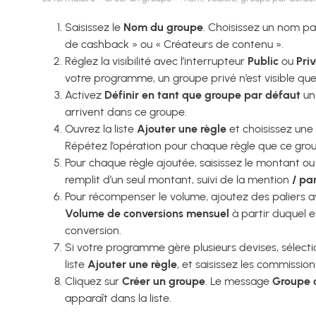
Saisissez le
Nom du groupe
. Choisissez un nom par
de cashback » ou « Créateurs de contenu ».
Réglez la visibilité avec l’interrupteur
Public
ou
Pri
votre programme, un groupe privé n’est visible que p
Activez
Définir en tant que groupe par défaut
uni
arrivent dans ce groupe.
Ouvrez la liste
Ajouter une règle
et choisissez une
Répétez l’opération pour chaque règle que ce gro
Pour chaque règle ajoutée, saisissez le montant o
remplit d’un seul montant, suivi de la mention
/ par
Pour récompenser le volume, ajoutez des paliers ave
Volume de conversions mensuel
à partir duquel e
conversion.
Si votre programme gère plusieurs devises, sélecti
liste
Ajouter une règle
, et saisissez les commissio
Cliquez sur
Créer un groupe
. Le message
Groupe 
apparaît dans la liste.