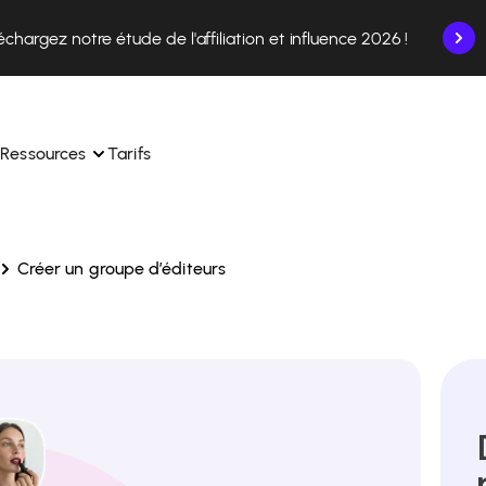
échargez notre étude de l'affiliation et influence 2026 !
Ressources
Tarifs
Créer un groupe d’éditeurs
nce en un seul endroit.
Apprenez à utiliser la plateforme pas à pas.
ec nos experts en 
Découvrez comment nos clients réussissent avec 
 
Affilae.
ollaborations depuis l’app
Découvrez pourquoi les marques choisissent Affilae
s de vos affiliés en toute 
toute 
Suivez nos conseils, actus et tendances du secteur.