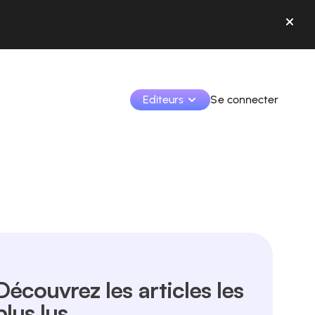
Editeurs
Se connecter
Monétisez vos créations et collaborez avec les 
marques.
Accédez à toutes vos données et outils en un seul 
endroit.
Suivez vos revenus et vos collaborations depuis l’app
Identifier les marques et monétiser vos contenus
Découvrez les articles les
Apprenez à utiliser la plateforme pas à pas.
plus lus