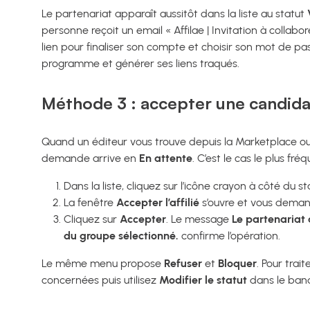
Le partenariat apparaît aussitôt dans la liste au statut
personne reçoit un email « Affilae | Invitation à colla
lien pour finaliser son compte et choisir son mot de pas
programme et générer ses liens traqués.
Méthode 3 : accepter une candida
Quand un éditeur vous trouve depuis la Marketplace ou 
demande arrive en
En attente
. C’est le cas le plus fr
Dans la liste, cliquez sur l’icône crayon à côté du s
La fenêtre
Accepter l’affilié
s’ouvre et vous dema
Cliquez sur
Accepter
. Le message
Le partenariat 
du groupe sélectionné.
confirme l’opération.
Le même menu propose
Refuser
et
Bloquer
. Pour trai
concernées puis utilisez
Modifier le statut
dans le band