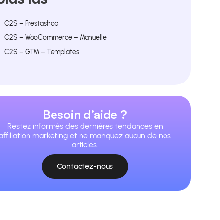
C2S – Prestashop
C2S – WooCommerce – Manuelle
C2S – GTM – Templates
Besoin d’aide ?
Restez informés des dernières tendances en
affiliation marketing et ne manquez aucun de nos
articles.
Contactez-nous