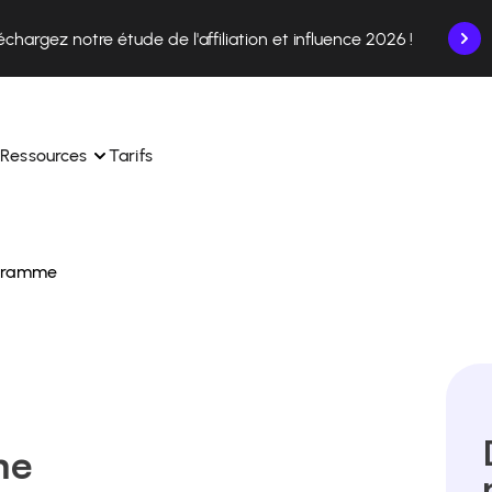
échargez notre étude de l'affiliation et influence 2026 !
Ressources
Tarifs
ogramme
nce en un seul endroit.
Apprenez à utiliser la plateforme pas à pas.
ec nos experts en 
Découvrez comment nos clients réussissent avec 
 
Affilae.
ollaborations depuis l’app
Découvrez pourquoi les marques choisissent Affilae
s de vos affiliés en toute 
toute 
Suivez nos conseils, actus et tendances du secteur.
me