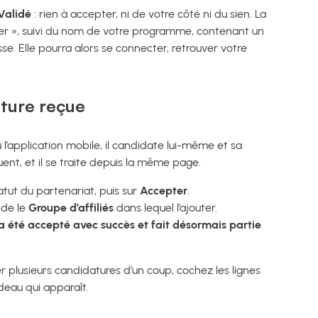
Validé
: rien à accepter, ni de votre côté ni du sien. La
borer », suivi du nom de votre programme, contenant un
se. Elle pourra alors se connecter, retrouver votre
ture reçue
l’application mobile, il candidate lui-même et sa
équent, et il se traite depuis la même page.
tatut du partenariat, puis sur
Accepter
.
nde le
Groupe d’affiliés
dans lequel l’ajouter.
a été accepté avec succès et fait désormais partie
ter plusieurs candidatures d’un coup, cochez les lignes
eau qui apparaît.