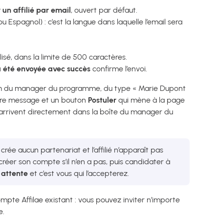
r un affilié par email
, ouvert par défaut.
ou Espagnol) : c’est la langue dans laquelle l’email sera
sé, dans la limite de 500 caractères.
a été envoyée avec succès
confirme l’envoi.
nom du manager du programme, du type « Marie Dupont
votre message et un bouton
Postuler
qui mène à la page
arrivent directement dans la boîte du manager du
 crée aucun partenariat et l’affilié n’apparaît pas
 créer son compte s’il n’en a pas, puis candidater à
 attente
et c’est vous qui l’accepterez.
mpte Affilae existant : vous pouvez inviter n’importe
e.