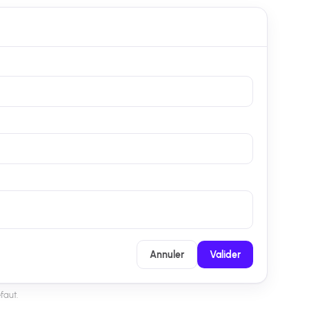
Annuler
Valider
faut.