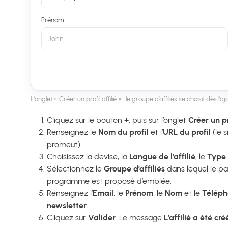
Prénom
John
L’onglet « Créer un profil affilié » : le groupe d’affiliés se choisit dès l’aj
Cliquez sur le bouton
+
, puis sur l’onglet
Créer un pr
Renseignez le
Nom du profil
et l’
URL du profil
(le s
promeut).
Choisissez la devise, la
Langue de l’affilié
, le
Type 
Sélectionnez le
Groupe d’affiliés
dans lequel le pa
programme est proposé d’emblée.
Renseignez l’
Email
, le
Prénom
, le
Nom
et le
Télép
newsletter
.
Cliquez sur
Valider
. Le message
L’affilié a été cr