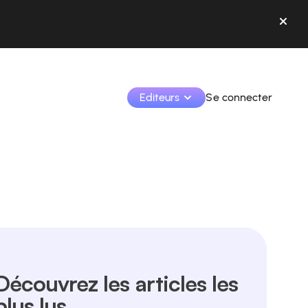
Editeurs
Se connecter
Monétisez vos créations et collaborez avec les 
marques.
Accédez à toutes vos données et outils en un seul 
endroit.
Suivez vos revenus et vos collaborations depuis l’app
Identifier les marques et monétiser vos contenus
Découvrez les articles les
Apprenez à utiliser la plateforme pas à pas.
plus lus