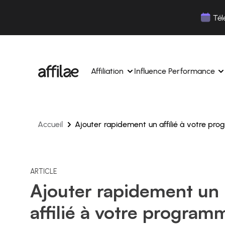
Contenu
Menu
Pied de page
Tél
Affiliation
Influence Performance
Accueil
Ajouter rapidement un affilié à votre pr
Gérez vos campagnes, vos affiliés depuis une 
Gérez vos campagnes influe
interface unique.
Boostez votre notoriété av
Des experts dédiés pour vous accompagner au
influence.
quotidien.
Suivez vos revenus et vos c
ARTICLE
Matching de partenaires par IA
Ajouter rapidement un
Suivez et gérez les paiement
Suivez et gérez les paiements de vos affiliés en 
simplicité.
simplicité.
affilié à votre program