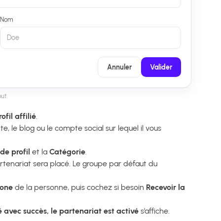
Nom
Doe
Annuler
Valider
out.
ofil affilié
.
ite, le blog ou le compte social sur lequel il vous
de profil
et la
Catégorie
.
rtenariat sera placé. Le groupe par défaut du
hone
de la personne, puis cochez si besoin
Recevoir la
éé avec succès, le partenariat est activé
s’affiche.