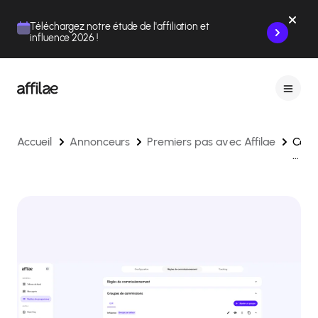
Contenu
Menu
Pied de page
Téléchargez notre étude de l'affiliation et
influence 2026 !
Accueil
Annonceurs
Premiers pas avec Affilae
Conf
des
règl
de
comm