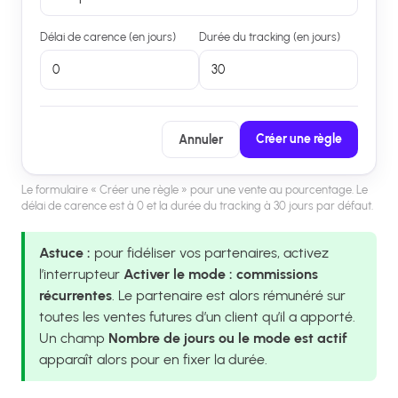
Délai de carence (en jours)
Durée du tracking (en jours)
0
30
Créer une règle
Annuler
Le formulaire « Créer une règle » pour une vente au pourcentage. Le
délai de carence est à 0 et la durée du tracking à 30 jours par défaut.
Astuce :
pour fidéliser vos partenaires, activez
l’interrupteur
Activer le mode : commissions
récurrentes
. Le partenaire est alors rémunéré sur
toutes les ventes futures d’un client qu’il a apporté.
Un champ
Nombre de jours ou le mode est actif
apparaît alors pour en fixer la durée.