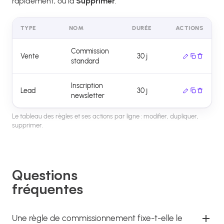
rapidement, ou la
Supprimer
.
TYPE
NOM
DURÉE
ACTIONS
Commission
Vente
30 j
standard
Inscription
Lead
30 j
newsletter
Le tableau des règles et ses actions par ligne : modifier, dupliquer,
supprimer.
Questions
fréquentes
Une règle de commissionnement fixe-t-elle le