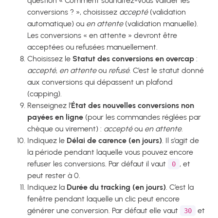
question « Comment souhaitez-vous valider les
conversions ? », choisissez
accepté
(validation
automatique) ou
en attente
(validation manuelle).
Les conversions « en attente » devront être
acceptées ou refusées manuellement.
Choisissez le
Statut des conversions en overcap
:
accepté
,
en attente
ou
refusé
. C’est le statut donné
aux conversions qui dépassent un plafond
(capping).
Renseignez l’
État des nouvelles conversions non
payées en ligne
(pour les commandes réglées par
chèque ou virement) :
accepté
ou
en attente
.
Indiquez le
Délai de carence (en jours)
. Il s’agit de
la période pendant laquelle vous pouvez encore
refuser les conversions. Par défaut il vaut
, et
0
peut rester à 0.
Indiquez la
Durée du tracking (en jours)
. C’est la
fenêtre pendant laquelle un clic peut encore
générer une conversion. Par défaut elle vaut
et
30