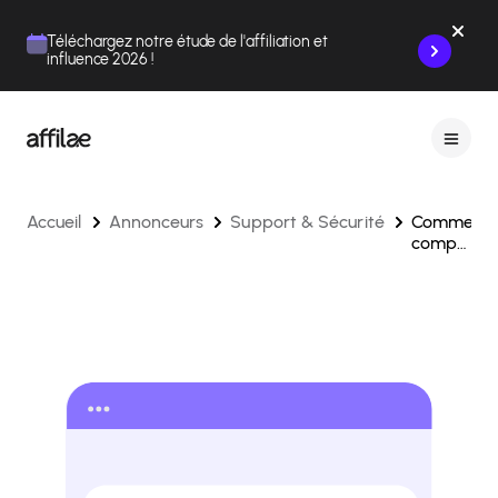
Contenu
Menu
Pied de page
Téléchargez notre étude de l'affiliation et
influence 2026 !
Accueil
Annonceurs
Support & Sécurité
Comment
compense
un
problème
de
tracking
sur
Affilae
?