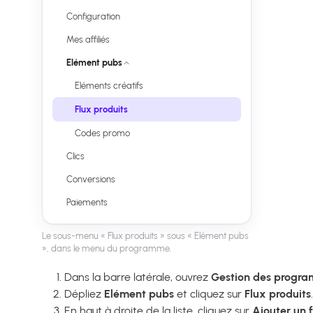
Configuration
Mes affiliés
Elément pubs
Eléments créatifs
Flux produits
Codes promo
Clics
Conversions
Paiements
Le sous-menu « Flux produits » sous « Elément pubs
», dans le menu du programme.
Dans la barre latérale, ouvrez
Gestion des progr
Dépliez
Elément pubs
et cliquez sur
Flux produits
.
En haut à droite de la liste, cliquez sur
Ajouter un 