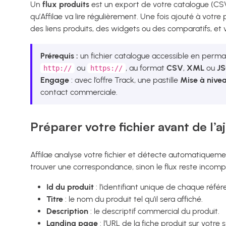
Un
flux produits
est un export de votre catalogue (CS
qu’Affilae va lire régulièrement. Une fois ajouté à votre
des liens produits, des widgets ou des comparatifs, et 
Prérequis :
un fichier catalogue accessible en per
ou
, au format
CSV
,
XML
ou
J
http://
https://
Engage
: avec l’offre Track, une pastille
Mise à nive
contact commerciale.
Préparer votre fichier avant de l’a
Affilae analyse votre fichier et détecte automatiqueme
trouver une correspondance, sinon le flux reste incompl
Id du produit
: l’identifiant unique de chaque référ
Titre
: le nom du produit tel qu’il sera affiché.
Description
: le descriptif commercial du produit.
Landing page
: l’URL de la fiche produit sur votre s