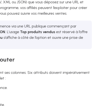
V, XML ou JSON) que vous déposez sur une URL et
 programme, vos affiliés peuvent l’exploiter pour créer
vous pouvez suivre vos meilleures ventes.
manence via une URL publique commençant par
SON
. L’usage
Top produits vendus
est réservé à l’offre
au
s’affiche à côté de l’option et ouvre une prise de
jouter
nt ses colonnes. Six attributs doivent impérativement
et :
ence.
ite.