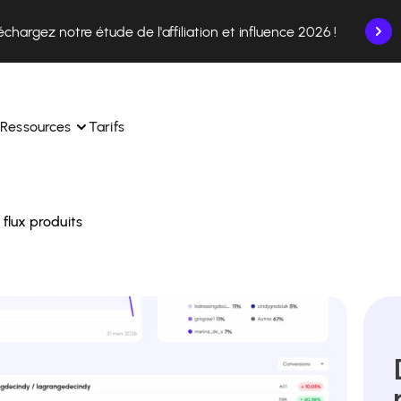
échargez notre étude de l'affiliation et influence 2026 !
Ressources
Tarifs
 flux produits
nce en un seul endroit.
Apprenez à utiliser la plateforme pas à pas.
ec nos experts en 
Découvrez comment nos clients réussissent avec 
 
Affilae.
ollaborations depuis l’app
Découvrez pourquoi les marques choisissent Affilae
s de vos affiliés en toute 
toute 
Suivez nos conseils, actus et tendances du secteur.