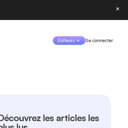
Editeurs
Se connecter
Monétisez vos créations et collaborez avec les 
marques.
Accédez à toutes vos données et outils en un seul 
endroit.
Suivez vos revenus et vos collaborations depuis l’app
Identifier les marques et monétiser vos contenus
Découvrez les articles les
Apprenez à utiliser la plateforme pas à pas.
plus lus