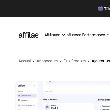
Contenu
Menu
Pied de page
Tél
Affiliation
Influence Performance
Accueil
Annonceurs
Flux Produits
Ajouter un
Gérez vos campagnes, vos affiliés depuis une 
Gérez vos campagnes influe
interface unique.
Boostez votre notoriété av
Des experts dédiés pour vous accompagner au
influence.
quotidien.
Suivez vos revenus et vos c
Matching de partenaires par IA
Suivez et gérez les paiement
Suivez et gérez les paiements de vos affiliés en 
simplicité.
simplicité.