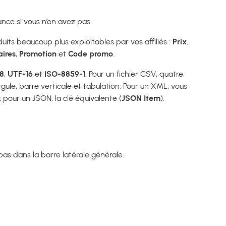
nce si vous n’en avez pas.
duits beaucoup plus exploitables par vos affiliés :
Prix
,
ires
,
Promotion
et
Code promo
.
8
,
UTF-16
et
ISO-8859-1
. Pour un fichier CSV, quatre
gule, barre verticale et tabulation. Pour un XML, vous
 ; pour un JSON, la clé équivalente (
JSON Item
).
s dans la barre latérale générale.