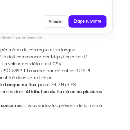
Étape suivante
Annuler
x destiné aux partenariats.
 périmètre du catalogue et sa langue.
 Elle doit commencer par http:// ou https://.
 La valeur par défaut est CSV.
u ISO-8859-1. La valeur par défaut est UTF-8.
p
utilisé dans votre fichier.
 la
Langue du flux
parmi FR, EN et ES.
concernés dans
Attribution du flux à un ou plusierus
s concernés
si vous voulez les prévenir de la mise à