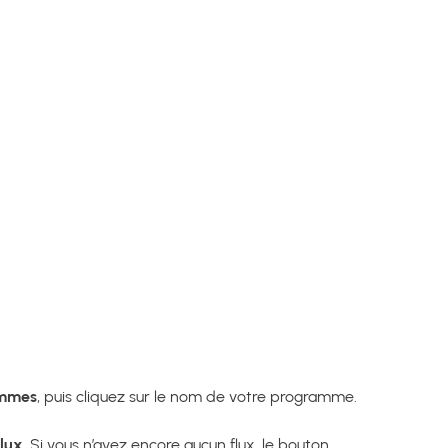
ammes
, puis cliquez sur le nom de votre programme.
flux
. Si vous n’avez encore aucun flux, le bouton