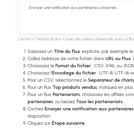
Envoyer une notification aux partenaires concernés
L’écran « Création du flux » avec des valeurs d’exemple, pour un flu
Saisissez un
Titre du flux
explicite, par exemple le
Collez l’adresse de votre fichier dans
URL ou Flux
.
Choisissez le
Fomat du fichier
: CSV, XML ou JSON.
Choisissez l’
Encodage du fichier
: UTF-8, UTF-16 o
Pour un CSV, sélectionnez le
Séparateur de cham
Pour un flux
Top produits vendus
, indiquez en plus
Pour un flux
Partenariats
, choisissez les affiliés 
partenaires
, ou laissez
Tous les partenariats
.
Cochez
Envoyer une notification aux partenaire
disposition.
Cliquez sur
Étape suivante
.