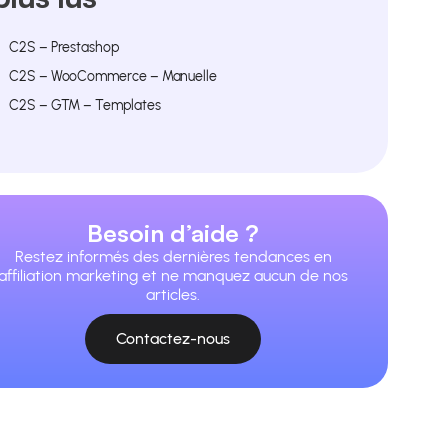
C2S – Prestashop
C2S – WooCommerce – Manuelle
C2S – GTM – Templates
Besoin d’aide ?
Restez informés des dernières tendances en
affiliation marketing et ne manquez aucun de nos
articles.
Contactez-nous