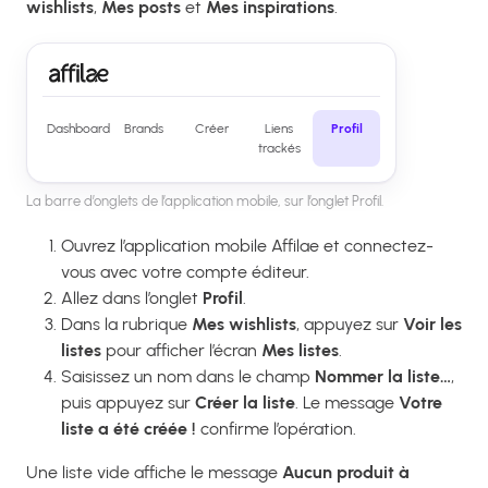
wishlists
,
Mes posts
et
Mes inspirations
.
Dashboard
Brands
Créer
Liens
Profil
trackés
La barre d’onglets de l’application mobile, sur l’onglet Profil.
Ouvrez l’application mobile Affilae et connectez-
vous avec votre compte éditeur.
Allez dans l’onglet
Profil
.
Dans la rubrique
Mes wishlists
, appuyez sur
Voir les
listes
pour afficher l’écran
Mes listes
.
Saisissez un nom dans le champ
Nommer la liste…
,
puis appuyez sur
Créer la liste
. Le message
Votre
liste a été créée !
confirme l’opération.
Une liste vide affiche le message
Aucun produit à