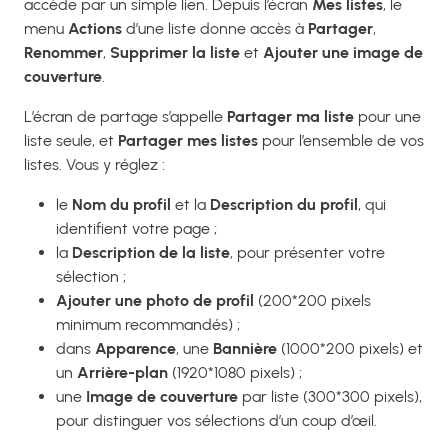
accède par un simple lien. Depuis l’écran
Mes listes
, le
menu
Actions
d’une liste donne accès à
Partager
,
Renommer
,
Supprimer la liste
et
Ajouter une image de
couverture
.
L’écran de partage s’appelle
Partager ma liste
pour une
liste seule, et
Partager mes listes
pour l’ensemble de vos
listes. Vous y réglez :
le
Nom du profil
et la
Description du profil
, qui
identifient votre page ;
la
Description de la liste
, pour présenter votre
sélection ;
Ajouter une photo de profil
(200*200 pixels
minimum recommandés) ;
dans
Apparence
, une
Bannière
(1000*200 pixels) et
un
Arrière-plan
(1920*1080 pixels) ;
une
Image de couverture
par liste (300*300 pixels),
pour distinguer vos sélections d’un coup d’œil.