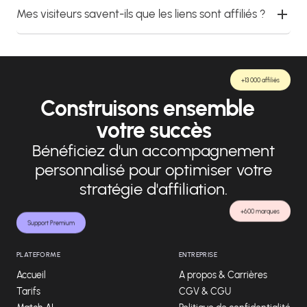
Mes visiteurs savent-ils que les liens sont affiliés ?
+13 000 affiliés
Construisons ensemble
votre succès
Bénéficiez d'un accompagnement
personnalisé pour optimiser votre
stratégie d'affiliation.
+600 marques
Support Premium
PLATEFORME
ENTREPRISE
Accueil
A propos & Carrières
Tarifs
CGV & CGU