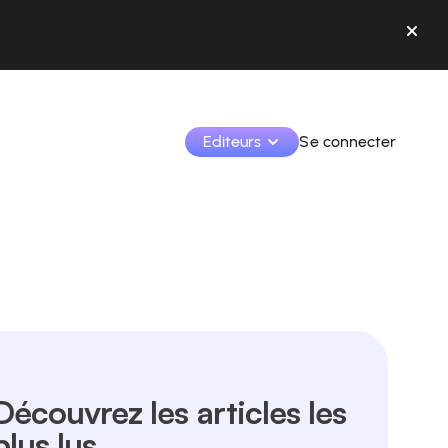
Editeurs
Se connecter
Monétisez vos créations et collaborez avec les 
marques.
Accédez à toutes vos données et outils en un seul 
endroit.
Suivez vos revenus et vos collaborations depuis l’app
Identifier les marques et monétiser vos contenus
Découvrez les articles les
Apprenez à utiliser la plateforme pas à pas.
plus lus