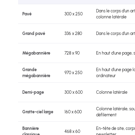
Dans le corps d’un ar
Pavé
300 x 250
colonne latérale
Grand pavé
336 x 280
Dans le corps d’un art
Mégabannière
728 x 90
En haut d’une page, 
Grande
En haut d’une page la
970 x 250
mégabannière
ordinateur
Demi-page
300 x 600
Colonne latérale
Colonne latérale, so
Gratte-ciel large
160 x 600
défilement
Bannière
En-tête de site, corp
468 x 60
classique
newsletter