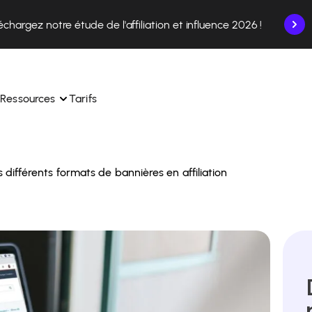
échargez notre étude de l'affiliation et influence 2026 !
Ressources
Tarifs
s différents formats de bannières en affiliation
nce en un seul endroit.
Apprenez à utiliser la plateforme pas à pas.
ec nos experts en 
Découvrez comment nos clients réussissent avec 
 
Affilae.
ollaborations depuis l’app
Découvrez pourquoi les marques choisissent Affilae
s de vos affiliés en toute 
toute 
Suivez nos conseils, actus et tendances du secteur.