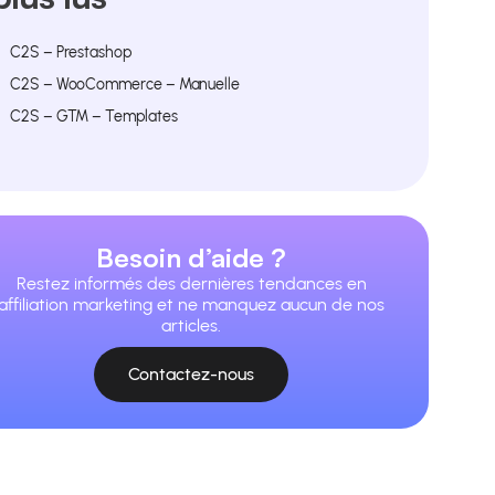
C2S – Prestashop
C2S – WooCommerce – Manuelle
C2S – GTM – Templates
Besoin d’aide ?
Restez informés des dernières tendances en
affiliation marketing et ne manquez aucun de nos
articles.
Contactez-nous