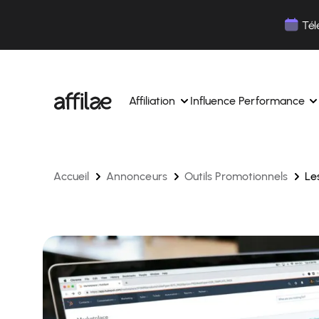
Contenu
Menu
Pied de page
Tél
Affiliation
Influence Performance
Accueil
Annonceurs
Outils Promotionnels
Le
Gérez vos campagnes, vos affiliés depuis une 
Gérez vos campagnes influe
interface unique.
Boostez votre notoriété av
Des experts dédiés pour vous accompagner au
influence.
quotidien.
Suivez vos revenus et vos c
Matching de partenaires par IA
Suivez et gérez les paiement
Suivez et gérez les paiements de vos affiliés en 
simplicité.
simplicité.