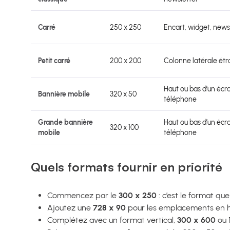
Carré
250 x 250
Encart, widget, news
Petit carré
200 x 200
Colonne latérale étr
Haut ou bas d’un écr
Bannière mobile
320 x 50
téléphone
Grande bannière
Haut ou bas d’un écr
320 x 100
mobile
téléphone
Quels formats fournir en priorité
Commencez par le
300 x 250
: c’est le format que
Ajoutez une
728 x 90
pour les emplacements en ha
Complétez avec un format vertical,
300 x 600
ou