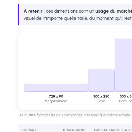
À retenir :
ces dimensions sont un
usage du march
visuel de n’importe quelle taille, du moment qu’il re
728 x 90
300 x 250
300 x 
Mégabannière
Pavé
Demi-p
Les quatre formats les plus demandés, dessinés à la même échelle.
FORMAT
DIMENSIONS
EMPLACEMENT HABI