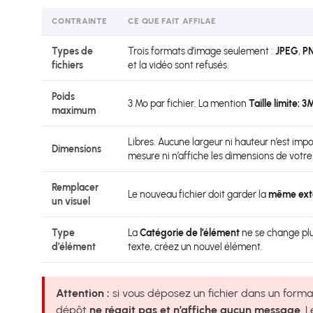
CONTRAINTE
CE QUE FAIT AFFILAE
Types de
Trois formats d’image seulement :
JPEG
,
P
fichiers
et la vidéo sont refusés.
Poids
3 Mo par fichier. La mention
Taille limite: 3
maximum
Libres. Aucune largeur ni hauteur n’est impos
Dimensions
mesure ni n’affiche les dimensions de votre 
Remplacer
Le nouveau fichier doit garder la
même ext
un visuel
Type
La
Catégorie de l’élément
ne se change plus
d’élément
texte, créez un nouvel élément.
Attention :
si vous déposez un fichier dans un form
dépôt
ne réagit pas et n’affiche aucun message
. 