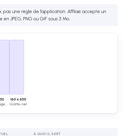
é
, pas une règle de l’application. Affilae accepte un
ste en JPEG, PNG ou GIF sous 3 Mo.
600
160 x 600
age
Gratte-ciel
TUEL
À QUOI IL SERT