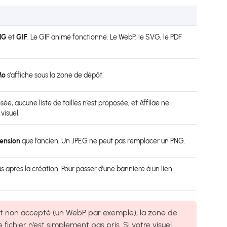
NG
et
GIF
. Le GIF animé fonctionne. Le WebP, le SVG, le PDF
Mo
s’affiche sous la zone de dépôt.
ée, aucune liste de tailles n’est proposée, et Affilae ne
visuel.
ension
que l’ancien. Un JPEG ne peut pas remplacer un PNG.
 après la création. Pour passer d’une bannière à un lien
at non accepté (un WebP par exemple), la zone de
Le fichier n’est simplement pas pris. Si votre visuel