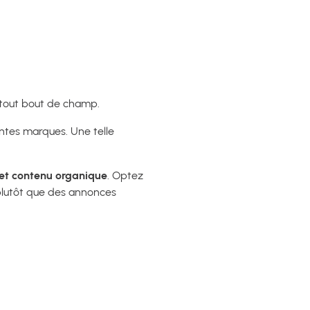
 à tout bout de champ.
entes marques. Une telle
 et contenu organique
. Optez
plutôt que des annonces