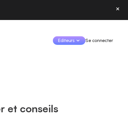
Editeurs
Se connecter
Monétisez vos créations et collaborez avec les 
marques.
Accédez à toutes vos données et outils en un seul 
endroit.
Suivez vos revenus et vos collaborations depuis l’app
er et conseils
Identifier les marques et monétiser vos contenus
Apprenez à utiliser la plateforme pas à pas.