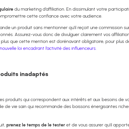
gulaire
du marketing d’affiliation. En dissimulant votre partici
e compromettre cette confiance avec votre audience.
ande un produit sans mentionner qu’il reçoit une commission su
nnés. Assurez-vous donc de divulguer clairement vos affiliation
plus que cette mention est dorénavant obligatoire, pour plus de 
 nouvelle loi encadrant l’activité des influenceurs.
roduits inadaptés
 des produits qui correspondent aux intérêts et aux besoins de v
de de vie sain qui recommande des boissons énergisantes riches
it,
prenez le temps de le tester
et de vous assurer qu’il apporte