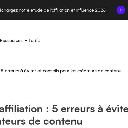
échargez notre étude de l'affiliation et influence 2026 !
Ressources
Tarifs
 : 5 erreurs à éviter et conseils pour les créateurs de contenu
nce en un seul endroit.
Apprenez à utiliser la plateforme pas à pas.
ec nos experts en 
Découvrez comment nos clients réussissent avec 
 
Affilae.
ollaborations depuis l’app
Découvrez pourquoi les marques choisissent Affilae
ffiliation : 5 erreurs à évit
s de vos affiliés en toute 
toute 
Suivez nos conseils, actus et tendances du secteur.
ateurs de contenu