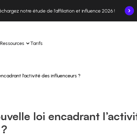
échargez notre étude de l'affiliation et influence 2026 !
Ressources
Tarifs
 encadrant l’activité des influenceurs ?
nce en un seul endroit.
Apprenez à utiliser la plateforme pas à pas.
ec nos experts en 
Découvrez comment nos clients réussissent avec 
 
Affilae.
ollaborations depuis l’app
Découvrez pourquoi les marques choisissent Affilae
uvelle loi encadrant l’activ
s de vos affiliés en toute 
toute 
Suivez nos conseils, actus et tendances du secteur.
 ?