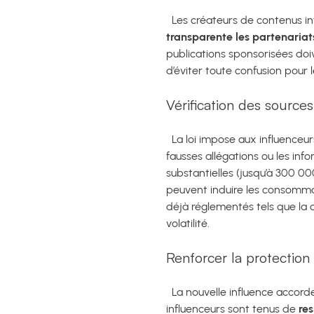
Les créateurs de contenus i
transparente
les partenari
publications sponsorisées doiv
d’éviter toute confusion pour
Vérification des sources
La loi impose aux influenceu
fausses allégations ou les i
substantielles (jusqu’à 300 000
peuvent induire les consomma
déjà réglementés tels que la c
volatilité.
Renforcer la protection
La nouvelle influence accorde
influenceurs sont tenus de
re