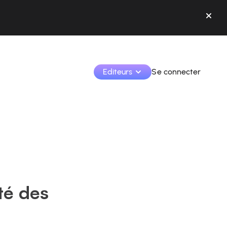
Editeurs
Se connecter
Monétisez vos créations et collaborez avec les 
marques.
Accédez à toutes vos données et outils en un seul 
endroit.
Suivez vos revenus et vos collaborations depuis l’app
ité des
Identifier les marques et monétiser vos contenus
Apprenez à utiliser la plateforme pas à pas.