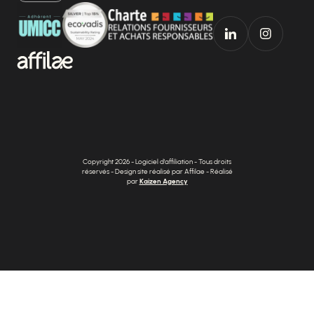
Copyright 2026 - Logiciel d'affiliation - Tous droits
réservés - Design site réalisé par Affilae - Réalisé
par
Kaizen Agency