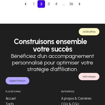
1
2
3
4
…
36
+13 000 affiliés
Construisons ensemble
votre succès
Bénéficiez d'un accompagnement
personnalisé pour optimiser votre
stratégie d'affiliation.
+600 marques
Support Premium
PLATEFORME
ENTREPRISE
Accueil
A propos & Carrières
Tarifs
CGV & CGU