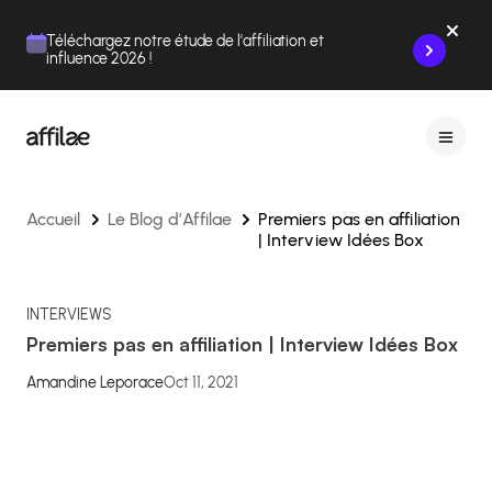
Contenu
Menu
Pied de page
Téléchargez notre étude de l'affiliation et
influence 2026 !
Accueil
Le Blog d’Affilae
Premiers pas en affiliation
| Interview Idées Box
INTERVIEWS
Premiers pas en affiliation | Interview Idées Box
Amandine Leporace
Oct 11, 2021