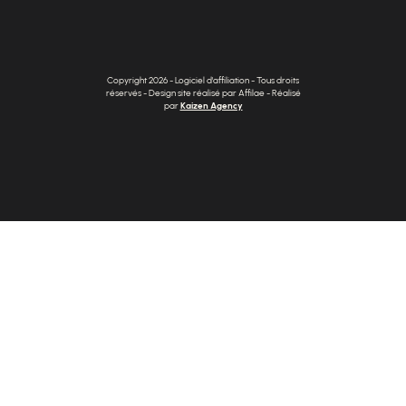
Copyright 2026 - Logiciel d'affiliation - Tous droits
réservés - Design site réalisé par Affilae - Réalisé
par
Kaizen Agency