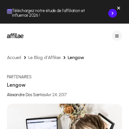
Contenu
Menu
Pied de page
Téléchargez notre étude de l'affiliation et
influence 2026 !
Accueil
Le Blog d’Affilae
Lengow
PARTENAIRES
Lengow
Alexandre Dos Santos
Avr 24, 2017