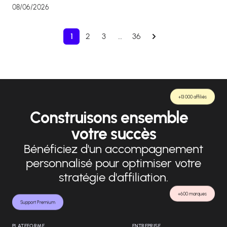
08/06/2026
1
2
3
…
36
+13 000 affiliés
Construisons ensemble
votre succès
Bénéficiez d'un accompagnement
personnalisé pour optimiser votre
stratégie d'affiliation.
+600 marques
Support Premium
PLATEFORME
ENTREPRISE