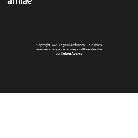
Copyright 2026 - Logiciel d'affiliation - Tous droits
réservés - Design site réalisé par Affilae - Réalisé
par
Kaizen Agency