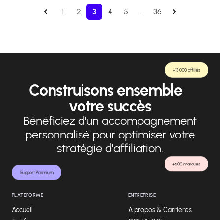
1
2
3
4
5
…
36
+13 000 affiliés
Construisons ensemble
votre succès
Bénéficiez d'un accompagnement
personnalisé pour optimiser votre
stratégie d'affiliation.
+600 marques
Support Premium
PLATEFORME
ENTREPRISE
Accueil
A propos & Carrières