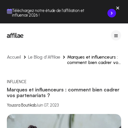
Contenu
Menu
Pied de page
Téléchargez notre étude de l'affiliation et
influence 2026 !
Accueil
Le Blog d’Affilae
Marques et influenceurs :
comment bien cadrer vos
partenariats ?
INFLUENCE
Marques et influenceurs : comment bien cadrer
vos partenariats ?
Youssra Boutikab
Juin 07, 2023