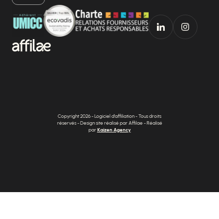
Copyright 2026 - Logiciel d'affiliation - Tous droits
réservés - Design site réalisé par Affilae - Réalisé
par
Kaizen Agency