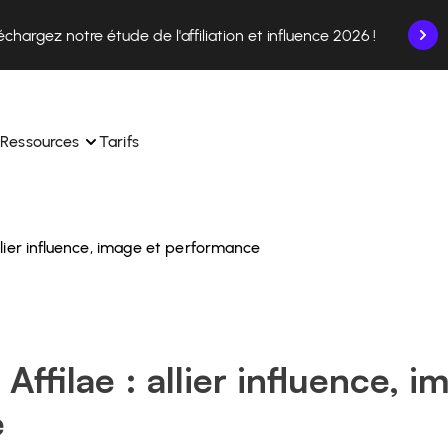
échargez notre étude de l'affiliation et influence 2026 !
Ressources
Tarifs
allier influence, image et performance
nce en un seul endroit.
Apprenez à utiliser la plateforme pas à pas.
ec nos experts en 
Découvrez comment nos clients réussissent avec 
 
Affilae.
ollaborations depuis l’app
Découvrez pourquoi les marques choisissent Affilae
Affilae : allier influence, i
s de vos affiliés en toute 
toute 
Suivez nos conseils, actus et tendances du secteur.
e