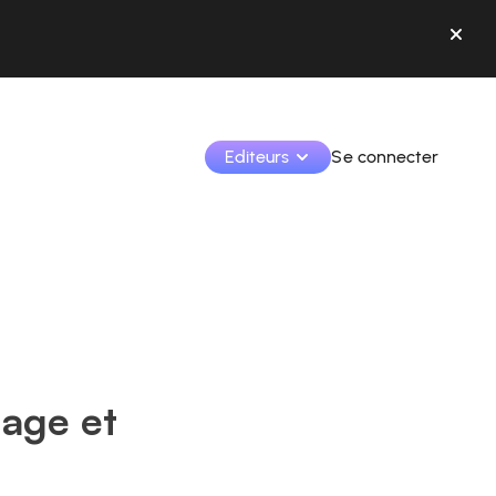
Editeurs
Se connecter
Monétisez vos créations et collaborez avec les 
marques.
Accédez à toutes vos données et outils en un seul 
endroit.
Suivez vos revenus et vos collaborations depuis l’app
mage et
Identifier les marques et monétiser vos contenus
Apprenez à utiliser la plateforme pas à pas.