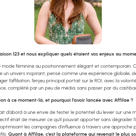
aison 123 et nous expliquer quels étaient vos enjeux au moment
 mode féminine au positionnement élégant et contemporain. Ch
ie un univers inspirant, pensé comme une expérience globale, de
 l’affiliation, l’enjeu principal portait sur le ROI, avec la volont
ence, complété par un peu de média, sans passer par du cashba
ation à ce moment-là, et pourquoi l’avoir lancée avec Affilae ?
dait d’abord à une envie de tester le potentiel du levier sur une 
bjectif était de mesurer ce qu’il pouvait apporter sans dégrader
 optimisant les campagnes d’influence à travers une approche 
fils.
Quant à Affilae, c’est la plateforme qui revenait le plus 