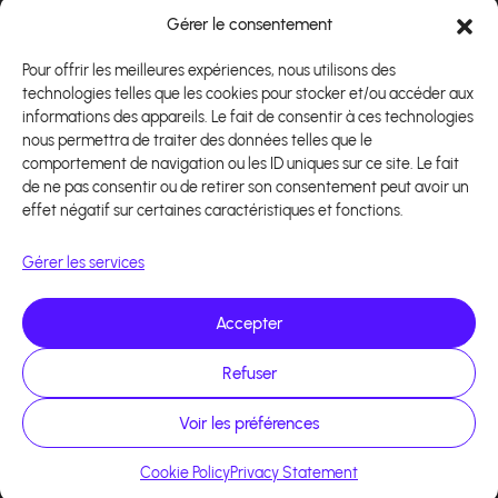
Gérer le consentement
Téléchargez notre application
Pour offrir les meilleures expériences, nous utilisons des
technologies telles que les cookies pour stocker et/ou accéder aux
informations des appareils. Le fait de consentir à ces technologies
nous permettra de traiter des données telles que le
comportement de navigation ou les ID uniques sur ce site. Le fait
de ne pas consentir ou de retirer son consentement peut avoir un
effet négatif sur certaines caractéristiques et fonctions.
Gérer les services
Accepter
Refuser
Copyright 2026 - Logiciel d'affiliation - Tous droits
réservés - Design site réalisé par Affilae - Réalisé
par
Kaizen Agency
Voir les préférences
Cookie Policy
Privacy Statement