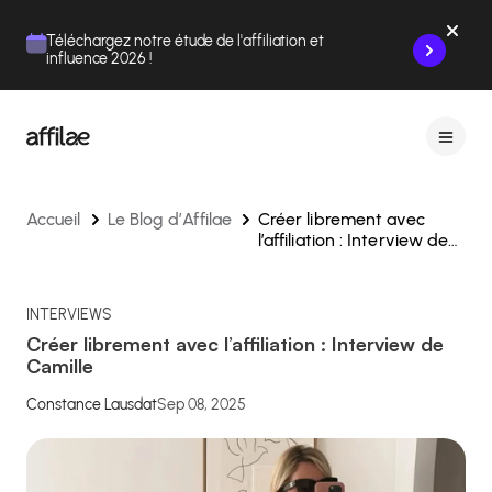
Contenu
Menu
Pied de page
Téléchargez notre étude de l'affiliation et
influence 2026 !
Accueil
Le Blog d’Affilae
Créer librement avec
l’affiliation : Interview de
Camille
INTERVIEWS
Créer librement avec l’affiliation : Interview de
Camille
Constance Lausdat
Sep 08, 2025