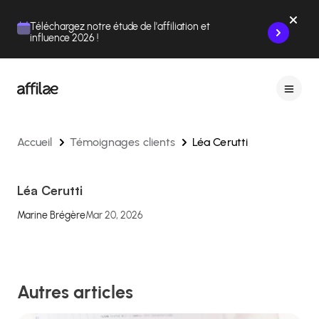
Contenu
Menu
Pied de page
Téléchargez notre étude de l'affiliation et
influence 2026 !
Accueil
Témoignages clients
Léa Cerutti
Léa Cerutti
Marine Brégère
Mar 20, 2026
Autres articles