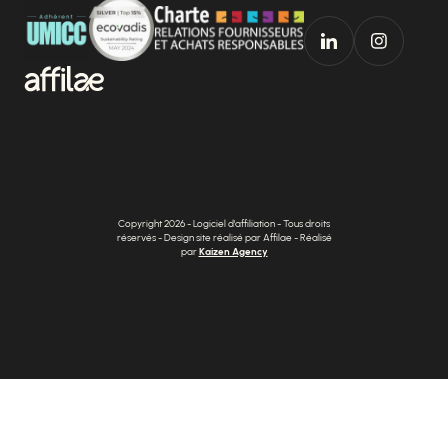
Copyright 2026 - Logiciel d'affiliation - Tous droits
réservés - Design site réalisé par Affilae - Réalisé
par
Kaizen Agency