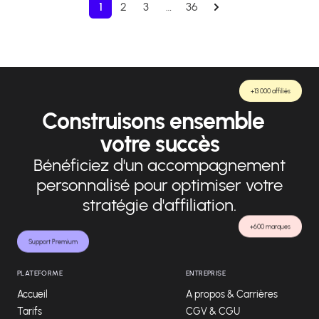
1
2
3
…
36
+13 000 affiliés
Construisons ensemble
votre succès
Bénéficiez d'un accompagnement
personnalisé pour optimiser votre
stratégie d'affiliation.
+600 marques
Support Premium
PLATEFORME
ENTREPRISE
Accueil
A propos & Carrières
Tarifs
CGV & CGU