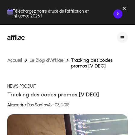
Contenu
Menu
Pied de page
Téléchargez notre étude de l'affiliation et
influence 2026 !
Accueil
Le Blog d’Affilae
Tracking des codes
promos [VIDEO]
NEWS PRODUIT
Tracking des codes promos [VIDEO]
Alexandre Dos Santos
Avr 03, 2018