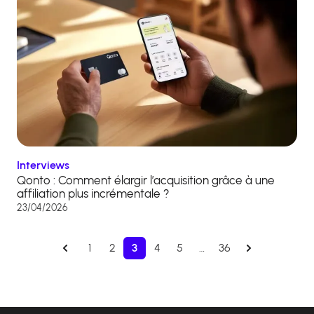
Interviews
Qonto : Comment élargir l’acquisition grâce à une
affiliation plus incrémentale ?
23/04/2026
1
2
3
4
5
…
36