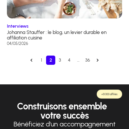
Interviews
Johanna Stauffer : le blog, un levier durable en
affiliation cuisine
04/05/2026
1
2
3
4
…
36
+13 000 affiliés
Construisons ensemble
votre succès
Bénéficiez d'un accompagnement