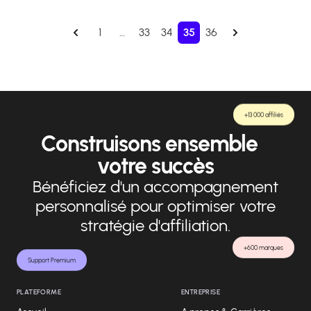
1
…
33
34
35
36
+13 000 affiliés
Construisons ensemble
votre succès
Bénéficiez d'un accompagnement
personnalisé pour optimiser votre
stratégie d'affiliation.
+600 marques
Support Premium
PLATEFORME
ENTREPRISE