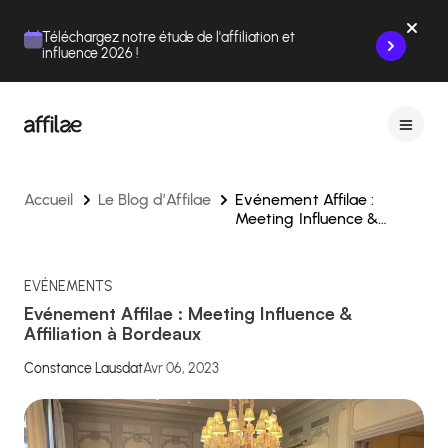
Contenu
Menu
Pied de page
Téléchargez notre étude de l'affiliation et
influence 2026 !
Accueil
Le Blog d’Affilae
Evénement Affilae :
Meeting Influence &
Affiliation à Bordeaux
EVÉNEMENTS
Evénement Affilae : Meeting Influence &
Affiliation à Bordeaux
Constance Lausdat
Avr 06, 2023