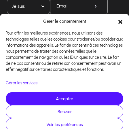
Je suis
Gérer le consentement
Téléchargez notre application
Pour offrir les meilleures expériences, nous utilisons des
technologies telles que les cookies pour stocker et/ou accéder aux
informations des appareils. Le fait de consentir à ces technologies
nous permettra de traiter des données telles que le
comportement de navigation ou les ID uniques sur ce site. Le fait
de ne pas consentir ou de retirer son consentement peut avoir un
effet négatif sur certaines caractéristiques et fonctions.
Gérer les services
Accepter
Refuser
Copyright 2026 - Logiciel d'affiliation - Tous droits
réservés - Design site réalisé par Affilae - Réalisé
par
Kaizen Agency
Voir les préférences