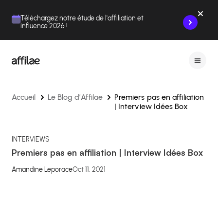
Contenu
Menu
Pied de page
Téléchargez notre étude de l'affiliation et
influence 2026 !
Accueil
Le Blog d’Affilae
Premiers pas en affiliation
| Interview Idées Box
INTERVIEWS
Premiers pas en affiliation | Interview Idées Box
Amandine Leporace
Oct 11, 2021