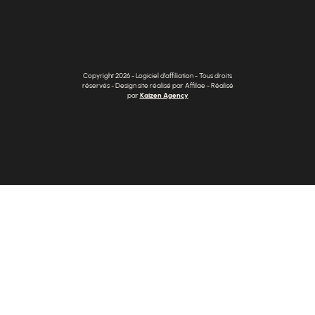
Copyright 2026 - Logiciel d'affiliation - Tous droits
réservés - Design site réalisé par Affilae - Réalisé
par
Kaizen Agency