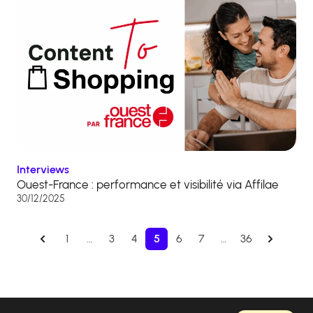
Interviews
Ouest-France : performance et visibilité via Affilae
30/12/2025
1
…
3
4
5
6
7
…
36