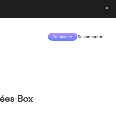
Editeurs
Se connecter
Monétisez vos créations et collaborez avec les 
marques.
Accédez à toutes vos données et outils en un seul 
endroit.
Suivez vos revenus et vos collaborations depuis l’app
dées Box
Identifier les marques et monétiser vos contenus
Apprenez à utiliser la plateforme pas à pas.