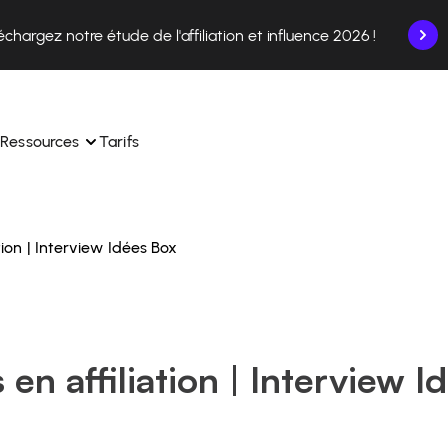
échargez notre étude de l'affiliation et influence 2026 !
Ressources
Tarifs
tion | Interview Idées Box
nce en un seul endroit.
Apprenez à utiliser la plateforme pas à pas.
ec nos experts en 
Découvrez comment nos clients réussissent avec 
 
Affilae.
ollaborations depuis l’app
Découvrez pourquoi les marques choisissent Affilae
en affiliation | Interview I
s de vos affiliés en toute 
toute 
Suivez nos conseils, actus et tendances du secteur.