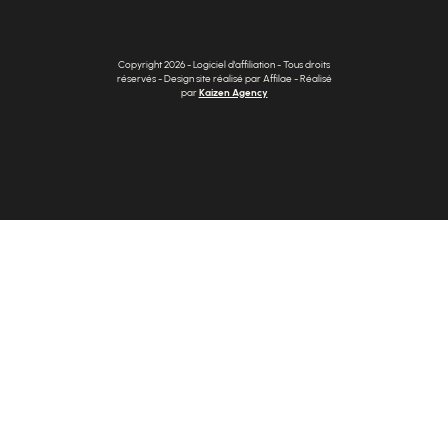
Copyright 2026 - Logiciel d'affiliation - Tous droits
réservés - Design site réalisé par Affilae - Réalisé
par
Kaizen Agency