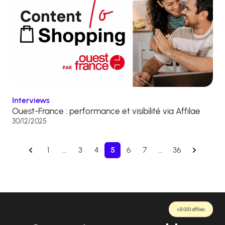
Interviews
Ouest-France : performance et visibilité via Affilae
30/12/2025
1
…
3
4
5
6
7
…
36
+13 000 affiliés