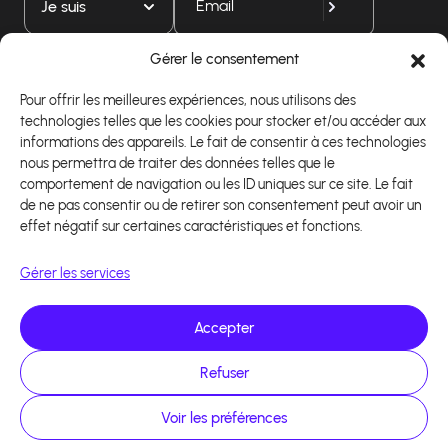
Je suis
Gérer le consentement
Téléchargez notre application
Pour offrir les meilleures expériences, nous utilisons des
technologies telles que les cookies pour stocker et/ou accéder aux
informations des appareils. Le fait de consentir à ces technologies
nous permettra de traiter des données telles que le
comportement de navigation ou les ID uniques sur ce site. Le fait
de ne pas consentir ou de retirer son consentement peut avoir un
effet négatif sur certaines caractéristiques et fonctions.
Gérer les services
Accepter
Refuser
Copyright 2026 - Logiciel d'affiliation - Tous droits
réservés - Design site réalisé par Affilae - Réalisé
par
Kaizen Agency
Voir les préférences