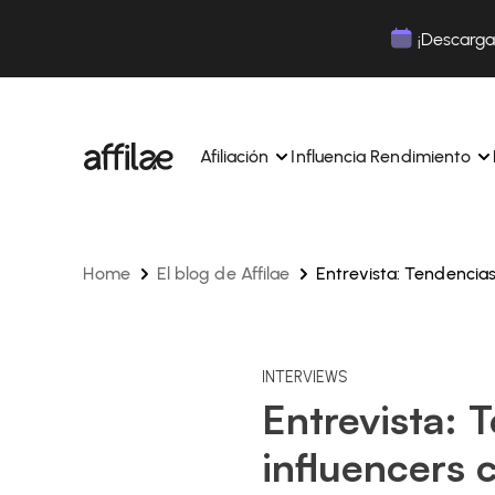
Contenu
Menu
Pied de page
¡Descarga 
Afiliación
Influencia Rendimiento
Home
El blog de Affilae
Entrevista: Tendencias
Gestione sus campañas y afiliados desde una ún
Gestiona tus campañas y Tik
interfaz.
lugar.
Expertos dedicados para acompañarle en su dí
Aumenta tu notoriedad con 
día.
influencia.
Realice un seguimiento y gestione los pagos de 
Realiza un seguimiento de tu
INTERVIEWS
afiliados con total sencillez.
colaboraciones desde la apl
Entrevista: 
Monitoriza y gestiona los pagos de tus afiliados
Monitoriza y gestiona los pag
total sencillez.
total sencillez.
influencers c