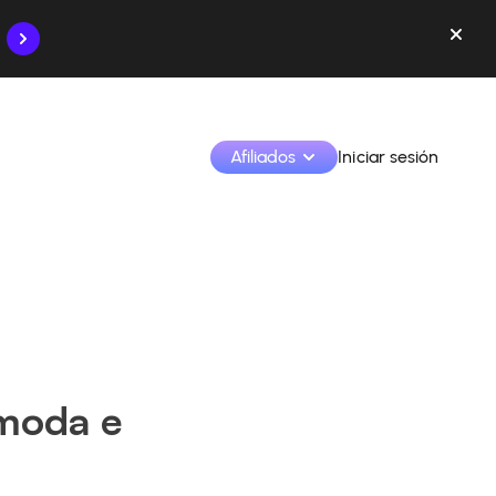
Afiliados
Iniciar sesión
Monetiza tus creaciones y colabora con las marcas
Accede a todos tus datos y herramientas en un solo 
lugar
Monitoriza tus ingresos y colaboraciones desde la 
app
 moda e
Identifica marcas y monetiza tus contenidos
Aprende a utilizar la plataforma paso a paso.