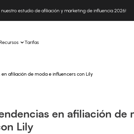
nuestro estudio de afiliación y marketing de influencia 2026!
Recursos
Tarifas
 en afiliación de moda e influencers con Lily
ica 
Tok Shop desde un solo 
Aprende a utilizar la plataforma paso a paso
a a 
nuestros expertos en 
Descubre cómo triunfan nuestros clientes con Affilae
sus 
s ingresos y 
Descubre por qué las marcas eligen Affilae
icación.
Tendencias en afiliación de
Sigue nuestros consejos, noticias y tendencias del 
 con 
os de tus afiliados con 
sector.
on Lily