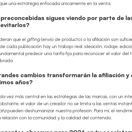
 que una estrategia enfocada únicamente en la venta.
 preconcebidas sigues viendo por parte de l
evitarlos?
deran que el
gifting
(envío de producto) o la afiliación son sufi
e cada publicación hay un trabajo real: ideación, rodaje, edición
ndamental predecir una tarifa fija para reconocer el valor del t
ibrada.
randes cambios transformarán la afiliación y
óximos años?
ada vez más central en las estrategias de las marcas, con un inte
 obstante, el valor de un creador no se limita a las ventas inst
ata
pueden deshumanizar nuestra profesión. Para mí, el rendi
la relación con la comunidad y la calidad del contenido.