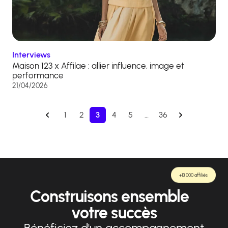
Interviews
Maison 123 x Affilae : allier influence, image et
performance
21/04/2026
1
2
3
4
5
…
36
+13 000 affiliés
Construisons ensemble
votre succès
Bénéficiez d'un accompagnement