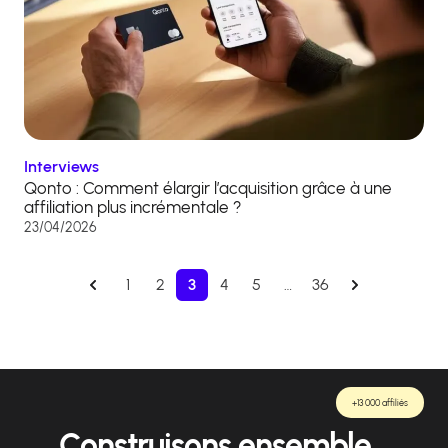
Interviews
Qonto : Comment élargir l’acquisition grâce à une
affiliation plus incrémentale ?
23/04/2026
1
2
3
4
5
…
36
+13 000 affiliés
Construisons ensemble