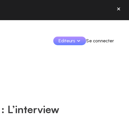
Editeurs
Se connecter
Monétisez vos créations et collaborez avec les 
marques.
Accédez à toutes vos données et outils en un seul 
endroit.
Suivez vos revenus et vos collaborations depuis l’app
: L’interview
Identifier les marques et monétiser vos contenus
Apprenez à utiliser la plateforme pas à pas.