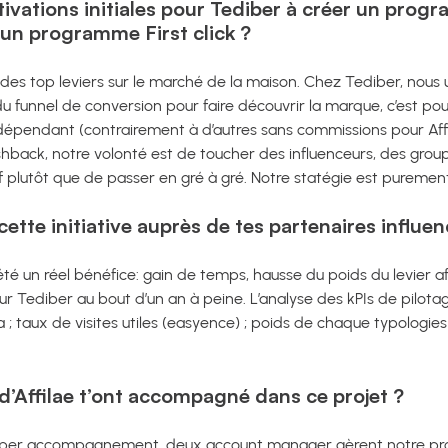
tivations initiales pour Tediber à créer un progr
 un programme First click ?
 des top leviers sur le marché de la maison. Chez Tediber, nous util
t du funnel de conversion pour faire découvrir la marque, c’est po
ndépendant (contrairement à d’autres sans commissions pour Aff
hback, notre volonté est de toucher des influenceurs, des group
f plutôt que de passer en gré à gré. Notre statégie est pureme
tte initiative auprès de tes partenaires influen
 été un réel bénéfice: gain de temps, hausse du poids du levier af
ur Tediber au bout d’un an à peine. L’analyse des kPIs de pilo
 taux de visites utiles (easyence) ; poids de chaque typologies d’
’Affilae t’ont accompagné dans ce projet ?
uper accompagnement, deux account manager gèrent notre prog