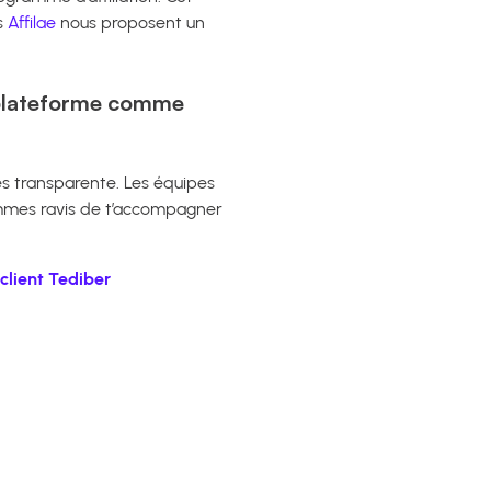
s
Affilae
nous proposent un
e plateforme comme
ès transparente. Les équipes
ommes ravis de t’accompagner
client Tediber