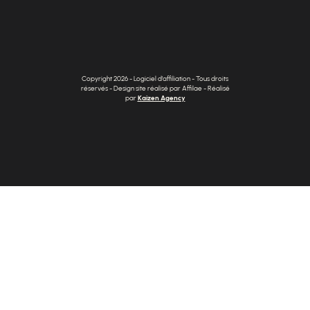
Copyright 2026 - Logiciel d'affiliation - Tous droits
réservés - Design site réalisé par Affilae - Réalisé
par
Kaizen Agency