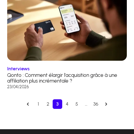
Interviews
Qonto : Comment élargir l’acquisition grâce à une
affiliation plus incrémentale ?
23/04/2026
1
2
3
4
5
…
36