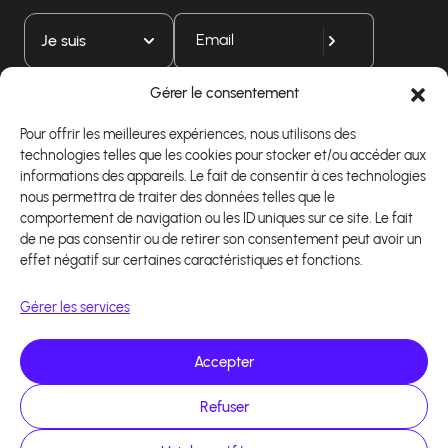
Je suis
Gérer le consentement
Téléchargez notre application
Pour offrir les meilleures expériences, nous utilisons des
technologies telles que les cookies pour stocker et/ou accéder aux
informations des appareils. Le fait de consentir à ces technologies
nous permettra de traiter des données telles que le
comportement de navigation ou les ID uniques sur ce site. Le fait
de ne pas consentir ou de retirer son consentement peut avoir un
effet négatif sur certaines caractéristiques et fonctions.
Gérer les services
Accepter
Refuser
Copyright 2026 - Logiciel d'affiliation - Tous droits
réservés - Design site réalisé par Affilae - Réalisé
par
Kaizen Agency