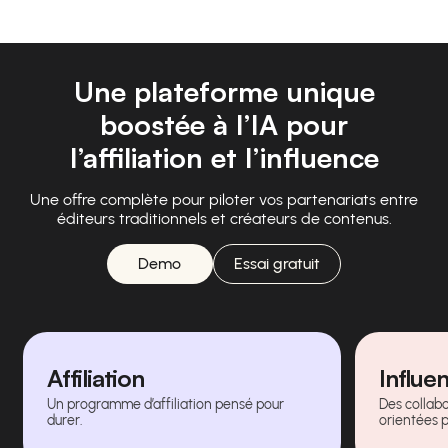
Une plateforme unique
boostée à l’IA pour
l’affiliation et l’influence
Une offre complète pour piloter vos partenariats entre
éditeurs traditionnels et créateurs de contenus.
Demo
Essai gratuit
Affiliation
Influe
Un programme d’affiliation pensé pour
Des collabo
durer.
orientées 