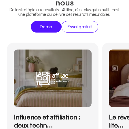
nous
De la stratégie aux resultats. Affilae, c’est plus qu’un outil : c’est
une plateforme qui délivre des résultats mesurables.
Demo
Essai gratuit
Comment développer
une stratégie de b...
3,2M€
d'EMV généré
Influence et affiliation :
Le réve
deux techn...
lite...