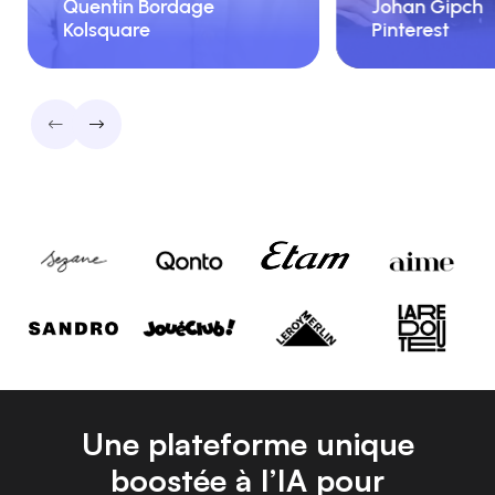
Quentin Bordage
Johan Gipch
CEO
Kolsquare
Pinterest
Kolsquare
Une plateforme unique
boostée à l’IA pour