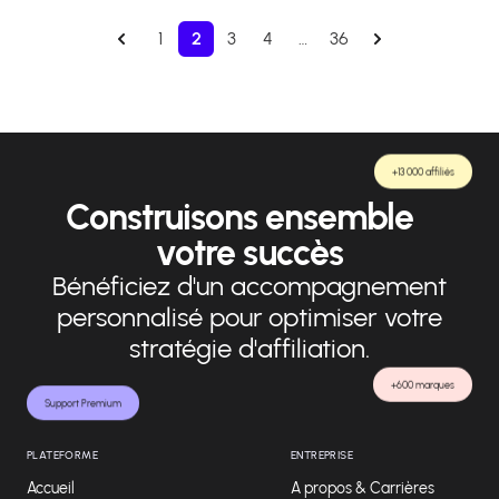
1
2
3
4
…
36
+13 000 affiliés
Construisons ensemble
votre succès
Bénéficiez d'un accompagnement
personnalisé pour optimiser votre
stratégie d'affiliation.
+600 marques
Support Premium
PLATEFORME
ENTREPRISE
Accueil
A propos & Carrières