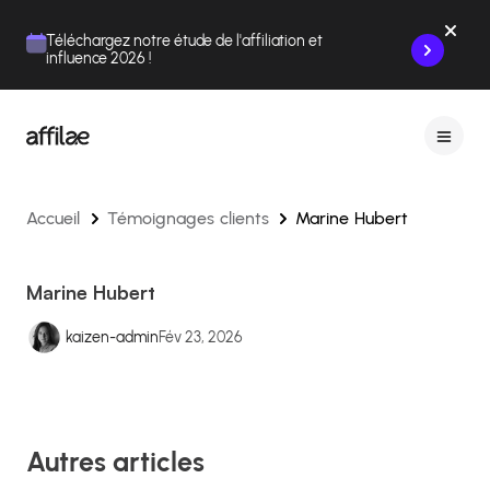
Contenu
Menu
Pied de page
Téléchargez notre étude de l'affiliation et
influence 2026 !
Accueil
Témoignages clients
Marine Hubert
Marine Hubert
kaizen-admin
Fév 23, 2026
Autres articles