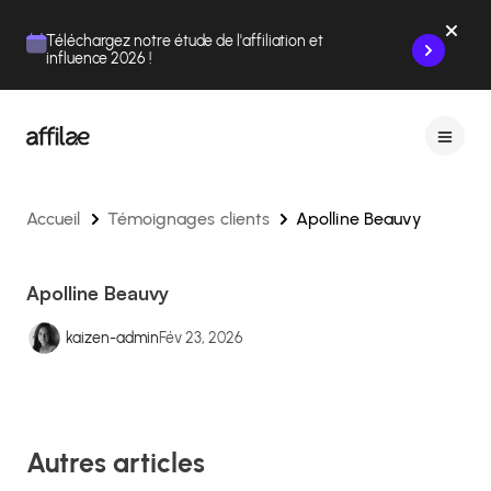
Contenu
Menu
Pied de page
Téléchargez notre étude de l'affiliation et
influence 2026 !
Accueil
Témoignages clients
Apolline Beauvy
Apolline Beauvy
kaizen-admin
Fév 23, 2026
Autres articles