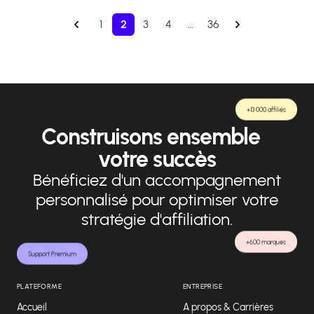
1
2
3
4
…
36
+13 000 affiliés
Construisons ensemble
votre succès
Bénéficiez d'un accompagnement
personnalisé pour optimiser votre
stratégie d'affiliation.
+600 marques
Support Premium
PLATEFORME
ENTREPRISE
Accueil
A propos & Carrières